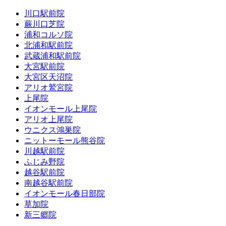
川口駅前院
蕨川口芝院
浦和コルソ院
北浦和駅前院
武蔵浦和駅前院
大宮駅前院
大宮区天沼院
アリオ鷲宮院
上尾院
イオンモール上尾院
アリオ上尾院
ウニクス鴻巣院
ニットーモール熊谷院
川越駅前院
ふじみ野院
越谷駅前院
南越谷駅前院
イオンモール春日部院
草加院
新三郷院