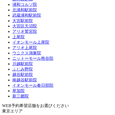
浦和コルソ院
北浦和駅前院
武蔵浦和駅前院
大宮駅前院
大宮区天沼院
アリオ鷲宮院
上尾院
イオンモール上尾院
アリオ上尾院
ウニクス鴻巣院
ニットーモール熊谷院
川越駅前院
ふじみ野院
越谷駅前院
南越谷駅前院
イオンモール春日部院
草加院
新三郷院
WEB予約希望店舗をお選びください
東京エリア