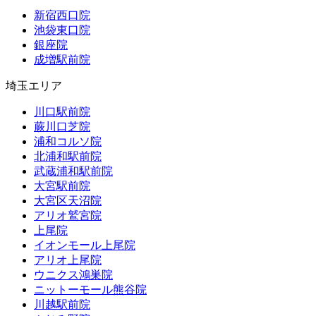
新宿西口院
池袋東口院
銀座院
成増駅前院
埼玉エリア
川口駅前院
蕨川口芝院
浦和コルソ院
北浦和駅前院
武蔵浦和駅前院
大宮駅前院
大宮区天沼院
アリオ鷲宮院
上尾院
イオンモール上尾院
アリオ上尾院
ウニクス鴻巣院
ニットーモール熊谷院
川越駅前院