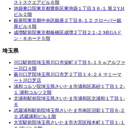
ストスクエアビル６階
池袋東口院
東京都豊島区東池袋１丁目３６-１ 第２Y.H
ビル２階
銀座院
東京都中央区銀座２丁目８-１２ クローバー銀
座ビル４階
成増駅前院
東京都板橋区成増２丁目２１-２ MEGAド
ン・キホーテ５階
埼玉県
川口駅前院
埼玉県川口市栄町３丁目５-１５ α-アルファ
ー川口４階
蕨川口芝院
埼玉県川口市芝２丁目１４-２４ マミーマ
ート川口芝店
浦和コルソ院
埼玉県さいたま市浦和区高砂１丁目１２-
１ 浦和コルソ２階
北浦和駅前院
埼玉県さいたま市浦和区北浦和１丁目１-
６
武蔵浦和駅前院
埼玉県さいたま市南区沼影１丁目６-２
０ 武蔵浦和ビル１階
大宮駅前院
埼玉県さいたま市大宮区桜木町１丁目１-１