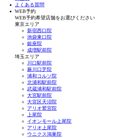
よくある質問
WEB予約
WEB予約希望店舗をお選びください
東京エリア
新宿西口院
池袋東口院
銀座院
成増駅前院
埼玉エリア
川口駅前院
蕨川口芝院
浦和コルソ院
北浦和駅前院
武蔵浦和駅前院
大宮駅前院
大宮区天沼院
アリオ鷲宮院
上尾院
イオンモール上尾院
アリオ上尾院
ウニクス鴻巣院