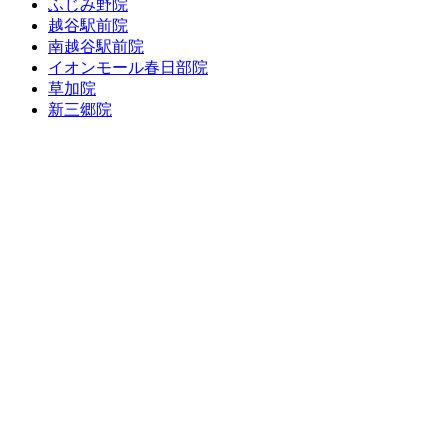
ふじみ野院
越谷駅前院
南越谷駅前院
イオンモール春日部院
草加院
新三郷院