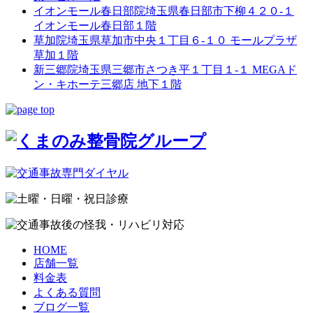
イオンモール春日部院
埼玉県春日部市下柳４２０-１
イオンモール春日部１階
草加院
埼玉県草加市中央１丁目６-１０ モールプラザ
草加１階
新三郷院
埼玉県三郷市さつき平１丁目１-１ MEGAド
ン・キホーテ三郷店 地下１階
HOME
店舗一覧
料金表
よくある質問
ブログ一覧