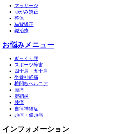
マッサージ
ゆがみ矯正
整体
猫背矯正
鍼治療
お悩みメニュー
ぎっくり腰
スポーツ障害
四十肩・五十肩
坐骨神経痛
椎間板ヘルニア
腰痛
腱鞘炎
膝痛
自律神経症
頭痛・偏頭痛
インフォメーション