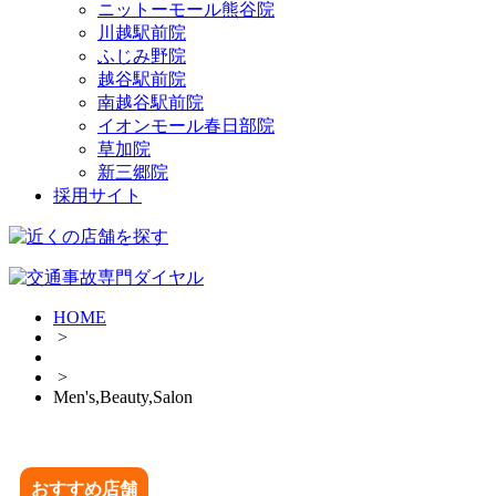
ニットーモール熊谷院
川越駅前院
ふじみ野院
越谷駅前院
南越谷駅前院
イオンモール春日部院
草加院
新三郷院
採用サイト
HOME
>
>
Men's,Beauty,Salon
おすすめ店舗