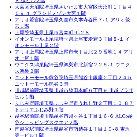
８ 誠ビル２階
大宮区天沼院
埼玉県さいたま市大宮区天沼町１丁目４
５９-１ グランドメゾン大宮１階
アリオ鷲宮院
埼玉県久喜市久本寺谷田７-１ アリオ鷲
宮１階
上尾院
埼玉県上尾市宮本町９-２８
イオンモール上尾院
埼玉県上尾市愛宕３丁目８-１ イ
オンモール上尾２階
アリオ上尾院
埼玉県上尾市壱丁目北２９番地１４ アリ
オ上尾１階
ウニクス鴻巣院
埼玉県鴻巣市北新宿２２５-１ ウニク
ス鴻巣２階
ニットーモール熊谷院
埼玉県熊谷市銀座２丁目２４５
ニットーモール熊谷３階
川越駅前院
埼玉県川越市脇田本町６丁目９ 川越プラザ
ビル１階
ふじみ野院
埼玉県ふじみ野市うれし野２丁目１０-８７
トナリエふじみ野１階
越谷駅前院
埼玉県越谷市越ヶ谷１丁目１６-６ ALCo越
谷ショッピングスクエア２階
南越谷駅前院
埼玉県越谷市南越谷１丁目１９-８ 吉沢
第一ビル１階