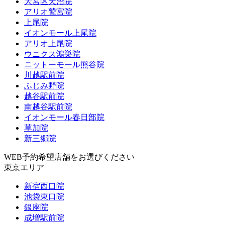
大宮区天沼院
アリオ鷲宮院
上尾院
イオンモール上尾院
アリオ上尾院
ウニクス鴻巣院
ニットーモール熊谷院
川越駅前院
ふじみ野院
越谷駅前院
南越谷駅前院
イオンモール春日部院
草加院
新三郷院
WEB予約希望店舗をお選びください
東京エリア
新宿西口院
池袋東口院
銀座院
成増駅前院