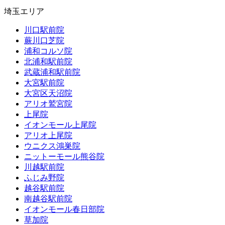
埼玉エリア
川口駅前院
蕨川口芝院
浦和コルソ院
北浦和駅前院
武蔵浦和駅前院
大宮駅前院
大宮区天沼院
アリオ鷲宮院
上尾院
イオンモール上尾院
アリオ上尾院
ウニクス鴻巣院
ニットーモール熊谷院
川越駅前院
ふじみ野院
越谷駅前院
南越谷駅前院
イオンモール春日部院
草加院