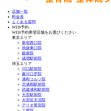
店舗一覧
料金表
よくある質問
WEB予約
WEB予約希望店舗をお選びください
東京エリア
新宿西口院
池袋東口院
銀座院
成増駅前院
埼玉エリア
川口駅前院
蕨川口芝院
浦和コルソ院
北浦和駅前院
武蔵浦和駅前院
大宮駅前院
大宮区天沼院
アリオ鷲宮院
上尾院