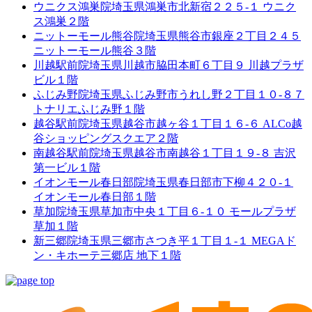
ウニクス鴻巣院
埼玉県鴻巣市北新宿２２５-１ ウニク
ス鴻巣２階
ニットーモール熊谷院
埼玉県熊谷市銀座２丁目２４５
ニットーモール熊谷３階
川越駅前院
埼玉県川越市脇田本町６丁目９ 川越プラザ
ビル１階
ふじみ野院
埼玉県ふじみ野市うれし野２丁目１０-８７
トナリエふじみ野１階
越谷駅前院
埼玉県越谷市越ヶ谷１丁目１６-６ ALCo越
谷ショッピングスクエア２階
南越谷駅前院
埼玉県越谷市南越谷１丁目１９-８ 吉沢
第一ビル１階
イオンモール春日部院
埼玉県春日部市下柳４２０-１
イオンモール春日部１階
草加院
埼玉県草加市中央１丁目６-１０ モールプラザ
草加１階
新三郷院
埼玉県三郷市さつき平１丁目１-１ MEGAド
ン・キホーテ三郷店 地下１階