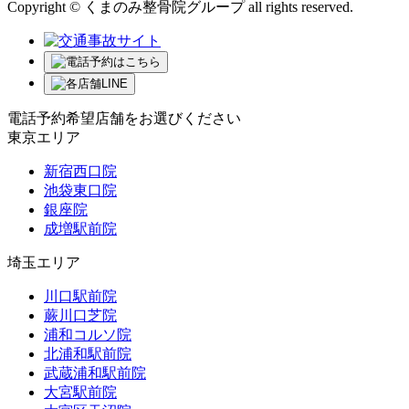
Copyright © くまのみ整骨院グループ all rights reserved.
電話予約希望店舗をお選びください
東京エリア
新宿西口院
池袋東口院
銀座院
成増駅前院
埼玉エリア
川口駅前院
蕨川口芝院
浦和コルソ院
北浦和駅前院
武蔵浦和駅前院
大宮駅前院