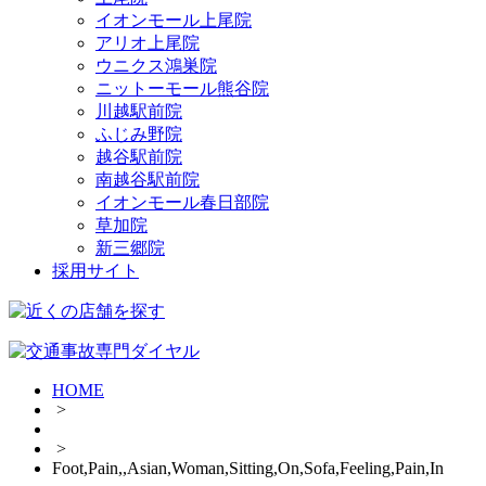
イオンモール上尾院
アリオ上尾院
ウニクス鴻巣院
ニットーモール熊谷院
川越駅前院
ふじみ野院
越谷駅前院
南越谷駅前院
イオンモール春日部院
草加院
新三郷院
採用サイト
HOME
>
>
Foot,Pain,,Asian,Woman,Sitting,On,Sofa,Feeling,Pain,In