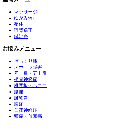
マッサージ
ゆがみ矯正
整体
猫背矯正
鍼治療
お悩みメニュー
ぎっくり腰
スポーツ障害
四十肩・五十肩
坐骨神経痛
椎間板ヘルニア
腰痛
腱鞘炎
膝痛
自律神経症
頭痛・偏頭痛
運営会社 株式会社くまのみ