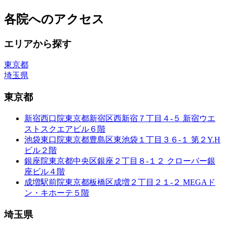
各院へのアクセス
エリアから探す
東京都
埼玉県
東京都
新宿西口院
東京都新宿区西新宿７丁目４-５ 新宿ウエ
ストスクエアビル６階
池袋東口院
東京都豊島区東池袋１丁目３６-１ 第２Y.H
ビル２階
銀座院
東京都中央区銀座２丁目８-１２ クローバー銀
座ビル４階
成増駅前院
東京都板橋区成増２丁目２１-２ MEGAド
ン・キホーテ５階
埼玉県