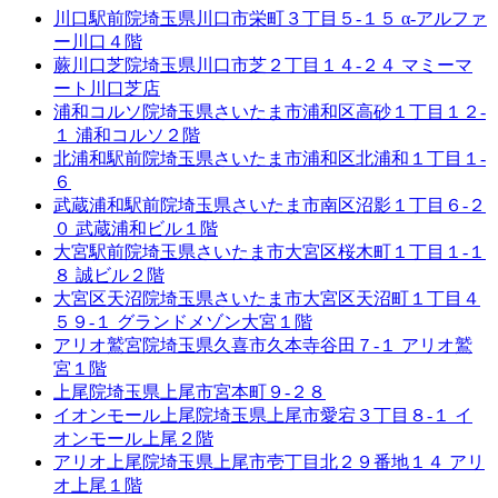
川口駅前院
埼玉県川口市栄町３丁目５-１５ α-アルファ
ー川口４階
蕨川口芝院
埼玉県川口市芝２丁目１４-２４ マミーマ
ート川口芝店
浦和コルソ院
埼玉県さいたま市浦和区高砂１丁目１２-
１ 浦和コルソ２階
北浦和駅前院
埼玉県さいたま市浦和区北浦和１丁目１-
６
武蔵浦和駅前院
埼玉県さいたま市南区沼影１丁目６-２
０ 武蔵浦和ビル１階
大宮駅前院
埼玉県さいたま市大宮区桜木町１丁目１-１
８ 誠ビル２階
大宮区天沼院
埼玉県さいたま市大宮区天沼町１丁目４
５９-１ グランドメゾン大宮１階
アリオ鷲宮院
埼玉県久喜市久本寺谷田７-１ アリオ鷲
宮１階
上尾院
埼玉県上尾市宮本町９-２８
イオンモール上尾院
埼玉県上尾市愛宕３丁目８-１ イ
オンモール上尾２階
アリオ上尾院
埼玉県上尾市壱丁目北２９番地１４ アリ
オ上尾１階