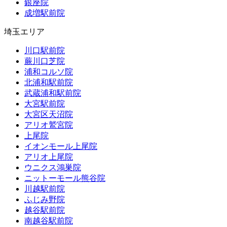
銀座院
成増駅前院
埼玉エリア
川口駅前院
蕨川口芝院
浦和コルソ院
北浦和駅前院
武蔵浦和駅前院
大宮駅前院
大宮区天沼院
アリオ鷲宮院
上尾院
イオンモール上尾院
アリオ上尾院
ウニクス鴻巣院
ニットーモール熊谷院
川越駅前院
ふじみ野院
越谷駅前院
南越谷駅前院