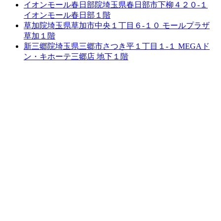
イオンモール春日部院
埼玉県春日部市下柳４２０-１
イオンモール春日部１階
草加院
埼玉県草加市中央１丁目６-１０ モールプラザ
草加１階
新三郷院
埼玉県三郷市さつき平１丁目１-１ MEGAド
ン・キホーテ三郷店 地下１階