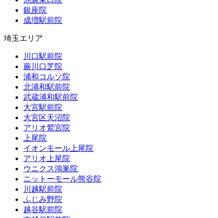
銀座院
成増駅前院
埼玉エリア
川口駅前院
蕨川口芝院
浦和コルソ院
北浦和駅前院
武蔵浦和駅前院
大宮駅前院
大宮区天沼院
アリオ鷲宮院
上尾院
イオンモール上尾院
アリオ上尾院
ウニクス鴻巣院
ニットーモール熊谷院
川越駅前院
ふじみ野院
越谷駅前院