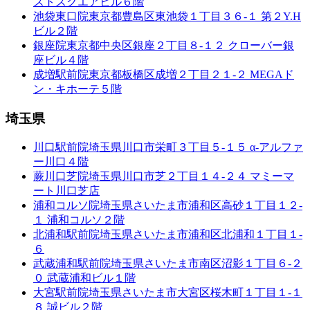
ストスクエアビル６階
池袋東口院
東京都豊島区東池袋１丁目３６-１ 第２Y.H
ビル２階
銀座院
東京都中央区銀座２丁目８-１２ クローバー銀
座ビル４階
成増駅前院
東京都板橋区成増２丁目２１-２ MEGAド
ン・キホーテ５階
埼玉県
川口駅前院
埼玉県川口市栄町３丁目５-１５ α-アルファ
ー川口４階
蕨川口芝院
埼玉県川口市芝２丁目１４-２４ マミーマ
ート川口芝店
浦和コルソ院
埼玉県さいたま市浦和区高砂１丁目１２-
１ 浦和コルソ２階
北浦和駅前院
埼玉県さいたま市浦和区北浦和１丁目１-
６
武蔵浦和駅前院
埼玉県さいたま市南区沼影１丁目６-２
０ 武蔵浦和ビル１階
大宮駅前院
埼玉県さいたま市大宮区桜木町１丁目１-１
８ 誠ビル２階