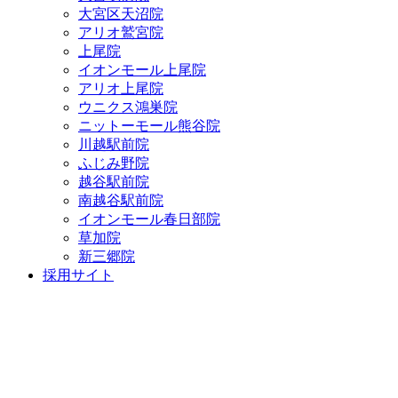
大宮区天沼院
アリオ鷲宮院
上尾院
イオンモール上尾院
アリオ上尾院
ウニクス鴻巣院
ニットーモール熊谷院
川越駅前院
ふじみ野院
越谷駅前院
南越谷駅前院
イオンモール春日部院
草加院
新三郷院
採用サイト