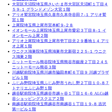
大宮区天沼院
埼玉県さいたま市大宮区天沼町１丁目４
５９-１ グランドメゾン大宮１階
アリオ鷲宮院
埼玉県久喜市久本寺谷田７-１ アリオ鷲
宮１階
上尾院
埼玉県上尾市宮本町９-２８
イオンモール上尾院
埼玉県上尾市愛宕３丁目８-１ イ
オンモール上尾２階
アリオ上尾院
埼玉県上尾市壱丁目北２９番地１４ アリ
オ上尾１階
ウニクス鴻巣院
埼玉県鴻巣市北新宿２２５-１ ウニク
ス鴻巣２階
ニットーモール熊谷院
埼玉県熊谷市銀座２丁目２４５
ニットーモール熊谷３階
川越駅前院
埼玉県川越市脇田本町６丁目９ 川越プラザ
ビル１階
ふじみ野院
埼玉県ふじみ野市うれし野２丁目１０-８７
トナリエふじみ野１階
越谷駅前院
埼玉県越谷市越ヶ谷１丁目１６-６ ALCo越
谷ショッピングスクエア２階
南越谷駅前院
埼玉県越谷市南越谷１丁目１９-８ 吉沢
第一ビル１階