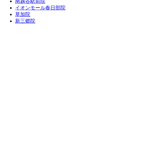
南越谷駅前院
イオンモール春日部院
草加院
新三郷院