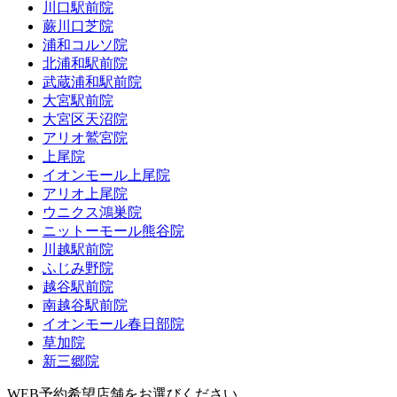
川口駅前院
蕨川口芝院
浦和コルソ院
北浦和駅前院
武蔵浦和駅前院
大宮駅前院
大宮区天沼院
アリオ鷲宮院
上尾院
イオンモール上尾院
アリオ上尾院
ウニクス鴻巣院
ニットーモール熊谷院
川越駅前院
ふじみ野院
越谷駅前院
南越谷駅前院
イオンモール春日部院
草加院
新三郷院
WEB予約希望店舗をお選びください