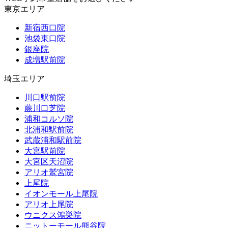
東京エリア
新宿西口院
池袋東口院
銀座院
成増駅前院
埼玉エリア
川口駅前院
蕨川口芝院
浦和コルソ院
北浦和駅前院
武蔵浦和駅前院
大宮駅前院
大宮区天沼院
アリオ鷲宮院
上尾院
イオンモール上尾院
アリオ上尾院
ウニクス鴻巣院
ニットーモール熊谷院