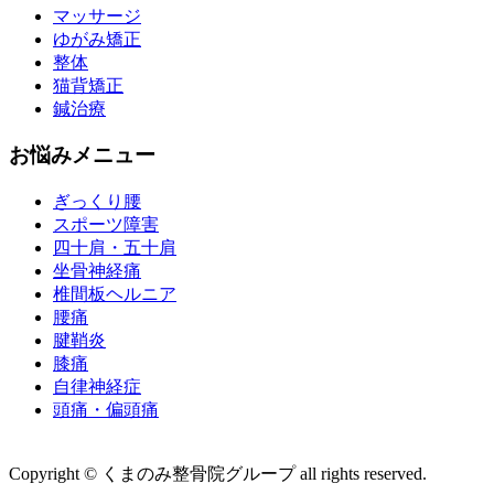
マッサージ
ゆがみ矯正
整体
猫背矯正
鍼治療
お悩みメニュー
ぎっくり腰
スポーツ障害
四十肩・五十肩
坐骨神経痛
椎間板ヘルニア
腰痛
腱鞘炎
膝痛
自律神経症
頭痛・偏頭痛
運営会社 株式会社くまのみ
Copyright © くまのみ整骨院グループ all rights reserved.