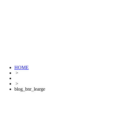
HOME
>
>
blog_bnr_learge