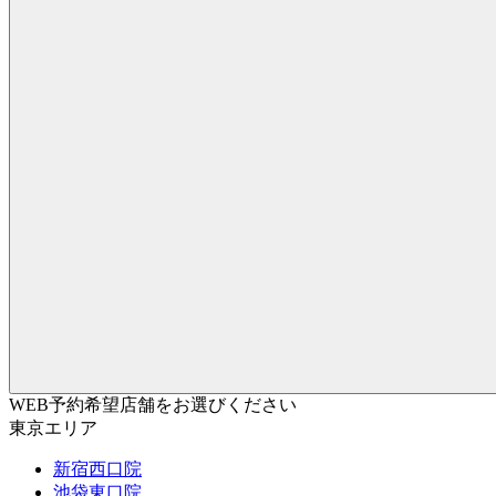
WEB予約希望店舗をお選びください
東京エリア
新宿西口院
池袋東口院