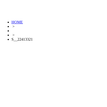
HOME
>
>
S__22413321