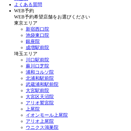
よくある質問
WEB予約
WEB予約希望店舗をお選びください
東京エリア
新宿西口院
池袋東口院
銀座院
成増駅前院
埼玉エリア
川口駅前院
蕨川口芝院
浦和コルソ院
北浦和駅前院
武蔵浦和駅前院
大宮駅前院
大宮区天沼院
アリオ鷲宮院
上尾院
イオンモール上尾院
アリオ上尾院
ウニクス鴻巣院