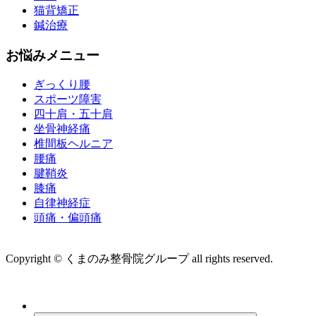
猫背矯正
鍼治療
お悩みメニュー
ぎっくり腰
スポーツ障害
四十肩・五十肩
坐骨神経痛
椎間板ヘルニア
腰痛
腱鞘炎
膝痛
自律神経症
頭痛・偏頭痛
運営会社 株式会社くまのみ
Copyright © くまのみ整骨院グループ all rights reserved.