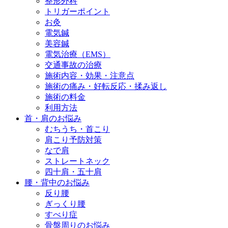
整形外科
トリガーポイント
お灸
電気鍼
美容鍼
電気治療（EMS）
交通事故の治療
施術内容・効果・注意点
施術の痛み・好転反応・揉み返し
施術の料金
利用方法
首・肩のお悩み
むちうち・首こり
肩こり予防対策
なで肩
ストレートネック
四十肩・五十肩
腰・背中のお悩み
反り腰
ぎっくり腰
すべり症
骨盤周りのお悩み