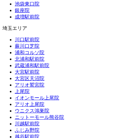
池袋東口院
銀座院
成増駅前院
埼玉エリア
川口駅前院
蕨川口芝院
浦和コルソ院
北浦和駅前院
武蔵浦和駅前院
大宮駅前院
大宮区天沼院
アリオ鷲宮院
上尾院
イオンモール上尾院
アリオ上尾院
ウニクス鴻巣院
ニットーモール熊谷院
川越駅前院
ふじみ野院
越谷駅前院