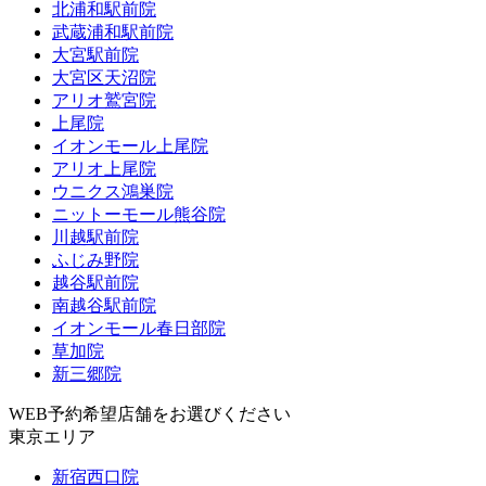
北浦和駅前院
武蔵浦和駅前院
大宮駅前院
大宮区天沼院
アリオ鷲宮院
上尾院
イオンモール上尾院
アリオ上尾院
ウニクス鴻巣院
ニットーモール熊谷院
川越駅前院
ふじみ野院
越谷駅前院
南越谷駅前院
イオンモール春日部院
草加院
新三郷院
WEB予約希望店舗をお選びください
東京エリア
新宿西口院