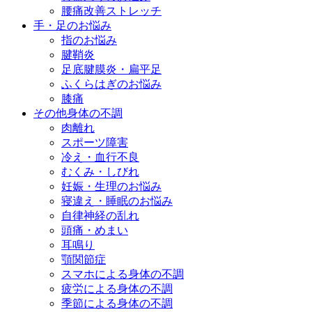
腰痛改善ストレッチ
手・足のお悩み
指のお悩み
腱鞘炎
足底腱膜炎・扁平足
ふくらはぎのお悩み
膝痛
その他身体の不調
肉離れ
スポーツ障害
冷え・血行不良
むくみ・しびれ
妊娠・生理のお悩み
寝違え・睡眠のお悩み
自律神経の乱れ
頭痛・めまい
耳鳴り
顎関節症
スマホによる身体の不調
疲労による身体の不調
季節による身体の不調