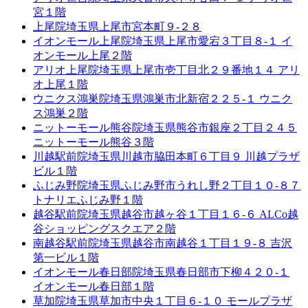
宮１階
上尾院
埼玉県上尾市宮本町９-２８
イオンモール上尾院
埼玉県上尾市愛宕３丁目８-１ イ
オンモール上尾２階
アリオ上尾院
埼玉県上尾市壱丁目北２９番地１４ アリ
オ上尾１階
ウニクス鴻巣院
埼玉県鴻巣市北新宿２２５-１ ウニク
ス鴻巣２階
ニットーモール熊谷院
埼玉県熊谷市銀座２丁目２４５
ニットーモール熊谷３階
川越駅前院
埼玉県川越市脇田本町６丁目９ 川越プラザ
ビル１階
ふじみ野院
埼玉県ふじみ野市うれし野２丁目１０-８７
トナリエふじみ野１階
越谷駅前院
埼玉県越谷市越ヶ谷１丁目１６-６ ALCo越
谷ショッピングスクエア２階
南越谷駅前院
埼玉県越谷市南越谷１丁目１９-８ 吉沢
第一ビル１階
イオンモール春日部院
埼玉県春日部市下柳４２０-１
イオンモール春日部１階
草加院
埼玉県草加市中央１丁目６-１０ モールプラザ