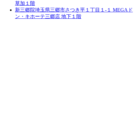
草加１階
新三郷院
埼玉県三郷市さつき平１丁目１-１ MEGAド
ン・キホーテ三郷店 地下１階