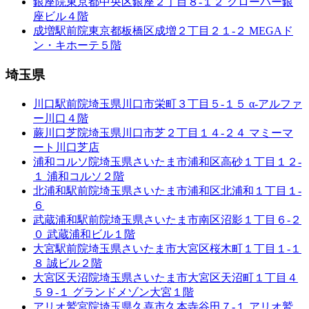
銀座院
東京都中央区銀座２丁目８-１２ クローバー銀
座ビル４階
成増駅前院
東京都板橋区成増２丁目２１-２ MEGAド
ン・キホーテ５階
埼玉県
川口駅前院
埼玉県川口市栄町３丁目５-１５ α-アルファ
ー川口４階
蕨川口芝院
埼玉県川口市芝２丁目１４-２４ マミーマ
ート川口芝店
浦和コルソ院
埼玉県さいたま市浦和区高砂１丁目１２-
１ 浦和コルソ２階
北浦和駅前院
埼玉県さいたま市浦和区北浦和１丁目１-
６
武蔵浦和駅前院
埼玉県さいたま市南区沼影１丁目６-２
０ 武蔵浦和ビル１階
大宮駅前院
埼玉県さいたま市大宮区桜木町１丁目１-１
８ 誠ビル２階
大宮区天沼院
埼玉県さいたま市大宮区天沼町１丁目４
５９-１ グランドメゾン大宮１階
アリオ鷲宮院
埼玉県久喜市久本寺谷田７-１ アリオ鷲