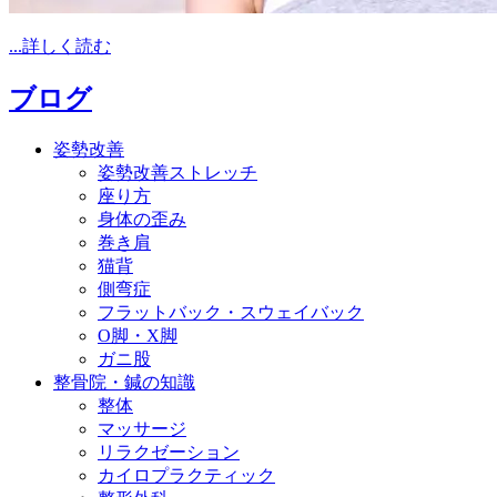
...詳しく読む
ブログ
姿勢改善
姿勢改善ストレッチ
座り方
身体の歪み
巻き肩
猫背
側弯症
フラットバック・スウェイバック
O脚・X脚
ガニ股
整骨院・鍼の知識
整体
マッサージ
リラクゼーション
カイロプラクティック