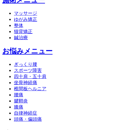
マッサージ
ゆがみ矯正
整体
猫背矯正
鍼治療
お悩みメニュー
ぎっくり腰
スポーツ障害
四十肩・五十肩
坐骨神経痛
椎間板ヘルニア
腰痛
腱鞘炎
膝痛
自律神経症
頭痛・偏頭痛