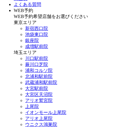
よくある質問
WEB予約
WEB予約希望店舗をお選びください
東京エリア
新宿西口院
池袋東口院
銀座院
成増駅前院
埼玉エリア
川口駅前院
蕨川口芝院
浦和コルソ院
北浦和駅前院
武蔵浦和駅前院
大宮駅前院
大宮区天沼院
アリオ鷲宮院
上尾院
イオンモール上尾院
アリオ上尾院
ウニクス鴻巣院