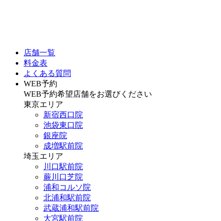
店舗一覧
料金表
よくある質問
WEB予約
WEB予約希望店舗をお選びください
東京エリア
新宿西口院
池袋東口院
銀座院
成増駅前院
埼玉エリア
川口駅前院
蕨川口芝院
浦和コルソ院
北浦和駅前院
武蔵浦和駅前院
大宮駅前院