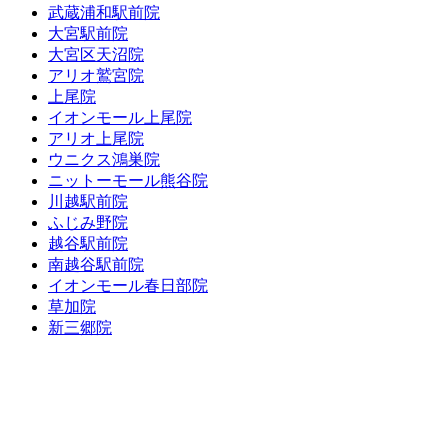
武蔵浦和駅前院
大宮駅前院
大宮区天沼院
アリオ鷲宮院
上尾院
イオンモール上尾院
アリオ上尾院
ウニクス鴻巣院
ニットーモール熊谷院
川越駅前院
ふじみ野院
越谷駅前院
南越谷駅前院
イオンモール春日部院
草加院
新三郷院