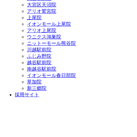
大宮区天沼院
アリオ鷲宮院
上尾院
イオンモール上尾院
アリオ上尾院
ウニクス鴻巣院
ニットーモール熊谷院
川越駅前院
ふじみ野院
越谷駅前院
南越谷駅前院
イオンモール春日部院
草加院
新三郷院
採用サイト