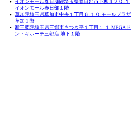
イオンモール春日部院
埼玉県春日部市下柳４２０-１
イオンモール春日部１階
草加院
埼玉県草加市中央１丁目６-１０ モールプラザ
草加１階
新三郷院
埼玉県三郷市さつき平１丁目１-１ MEGAド
ン・キホーテ三郷店 地下１階