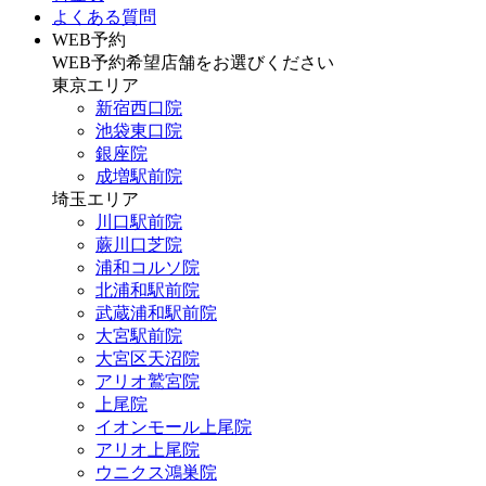
よくある質問
WEB予約
WEB予約希望店舗をお選びください
東京エリア
新宿西口院
池袋東口院
銀座院
成増駅前院
埼玉エリア
川口駅前院
蕨川口芝院
浦和コルソ院
北浦和駅前院
武蔵浦和駅前院
大宮駅前院
大宮区天沼院
アリオ鷲宮院
上尾院
イオンモール上尾院
アリオ上尾院
ウニクス鴻巣院