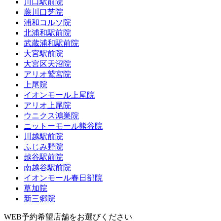
川口駅前院
蕨川口芝院
浦和コルソ院
北浦和駅前院
武蔵浦和駅前院
大宮駅前院
大宮区天沼院
アリオ鷲宮院
上尾院
イオンモール上尾院
アリオ上尾院
ウニクス鴻巣院
ニットーモール熊谷院
川越駅前院
ふじみ野院
越谷駅前院
南越谷駅前院
イオンモール春日部院
草加院
新三郷院
WEB予約希望店舗をお選びください