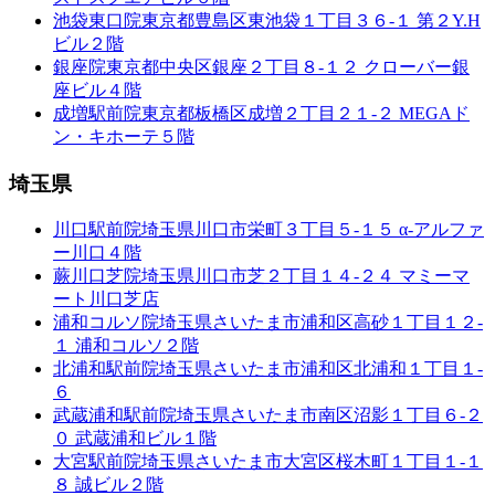
池袋東口院
東京都豊島区東池袋１丁目３６-１ 第２Y.H
ビル２階
銀座院
東京都中央区銀座２丁目８-１２ クローバー銀
座ビル４階
成増駅前院
東京都板橋区成増２丁目２１-２ MEGAド
ン・キホーテ５階
埼玉県
川口駅前院
埼玉県川口市栄町３丁目５-１５ α-アルファ
ー川口４階
蕨川口芝院
埼玉県川口市芝２丁目１４-２４ マミーマ
ート川口芝店
浦和コルソ院
埼玉県さいたま市浦和区高砂１丁目１２-
１ 浦和コルソ２階
北浦和駅前院
埼玉県さいたま市浦和区北浦和１丁目１-
６
武蔵浦和駅前院
埼玉県さいたま市南区沼影１丁目６-２
０ 武蔵浦和ビル１階
大宮駅前院
埼玉県さいたま市大宮区桜木町１丁目１-１
８ 誠ビル２階