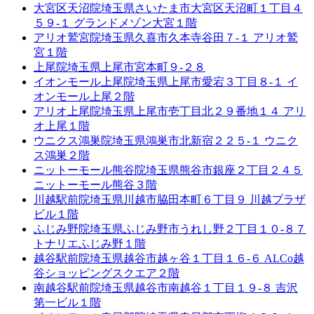
大宮区天沼院
埼玉県さいたま市大宮区天沼町１丁目４
５９-１ グランドメゾン大宮１階
アリオ鷲宮院
埼玉県久喜市久本寺谷田７-１ アリオ鷲
宮１階
上尾院
埼玉県上尾市宮本町９-２８
イオンモール上尾院
埼玉県上尾市愛宕３丁目８-１ イ
オンモール上尾２階
アリオ上尾院
埼玉県上尾市壱丁目北２９番地１４ アリ
オ上尾１階
ウニクス鴻巣院
埼玉県鴻巣市北新宿２２５-１ ウニク
ス鴻巣２階
ニットーモール熊谷院
埼玉県熊谷市銀座２丁目２４５
ニットーモール熊谷３階
川越駅前院
埼玉県川越市脇田本町６丁目９ 川越プラザ
ビル１階
ふじみ野院
埼玉県ふじみ野市うれし野２丁目１０-８７
トナリエふじみ野１階
越谷駅前院
埼玉県越谷市越ヶ谷１丁目１６-６ ALCo越
谷ショッピングスクエア２階
南越谷駅前院
埼玉県越谷市南越谷１丁目１９-８ 吉沢
第一ビル１階