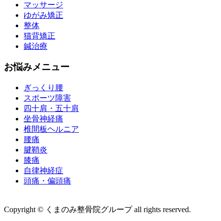
マッサージ
ゆがみ矯正
整体
猫背矯正
鍼治療
お悩みメニュー
ぎっくり腰
スポーツ障害
四十肩・五十肩
坐骨神経痛
椎間板ヘルニア
腰痛
腱鞘炎
膝痛
自律神経症
頭痛・偏頭痛
運営会社 株式会社くまのみ
Copyright © くまのみ整骨院グループ all rights reserved.