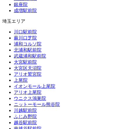
銀座院
成増駅前院
埼玉エリア
川口駅前院
蕨川口芝院
浦和コルソ院
北浦和駅前院
武蔵浦和駅前院
大宮駅前院
大宮区天沼院
アリオ鷲宮院
上尾院
イオンモール上尾院
アリオ上尾院
ウニクス鴻巣院
ニットーモール熊谷院
川越駅前院
ふじみ野院
越谷駅前院
南越谷駅前院