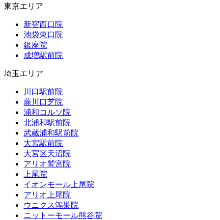
東京エリア
新宿西口院
池袋東口院
銀座院
成増駅前院
埼玉エリア
川口駅前院
蕨川口芝院
浦和コルソ院
北浦和駅前院
武蔵浦和駅前院
大宮駅前院
大宮区天沼院
アリオ鷲宮院
上尾院
イオンモール上尾院
アリオ上尾院
ウニクス鴻巣院
ニットーモール熊谷院