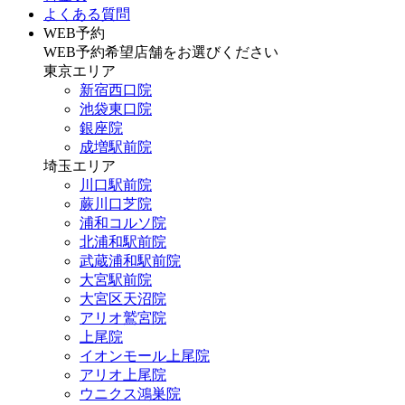
よくある質問
WEB予約
WEB予約希望店舗をお選びください
東京エリア
新宿西口院
池袋東口院
銀座院
成増駅前院
埼玉エリア
川口駅前院
蕨川口芝院
浦和コルソ院
北浦和駅前院
武蔵浦和駅前院
大宮駅前院
大宮区天沼院
アリオ鷲宮院
上尾院
イオンモール上尾院
アリオ上尾院
ウニクス鴻巣院