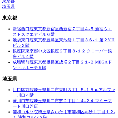
東京都
埼玉県
東京都
新宿西口院
東京都新宿区西新宿７丁目４-５ 新宿ウエ
ストスクエアビル６階
池袋東口院
東京都豊島区東池袋１丁目３６-１ 第２Y.H
ビル２階
銀座院
東京都中央区銀座２丁目８-１２ クローバー銀
座ビル４階
成増駅前院
東京都板橋区成増２丁目２１-２ MEGAド
ン・キホーテ５階
埼玉県
川口駅前院
埼玉県川口市栄町３丁目５-１５ α-アルファ
ー川口４階
蕨川口芝院
埼玉県川口市芝２丁目１４-２４ マミーマ
ート川口芝店
浦和コルソ院
埼玉県さいたま市浦和区高砂１丁目１２-
１ 浦和コルソ２階