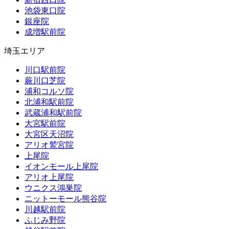
池袋東口院
銀座院
成増駅前院
埼玉エリア
川口駅前院
蕨川口芝院
浦和コルソ院
北浦和駅前院
武蔵浦和駅前院
大宮駅前院
大宮区天沼院
アリオ鷲宮院
上尾院
イオンモール上尾院
アリオ上尾院
ウニクス鴻巣院
ニットーモール熊谷院
川越駅前院
ふじみ野院