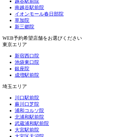
越谷駅前院
南越谷駅前院
イオンモール春日部院
草加院
新三郷院
WEB予約希望店舗をお選びください
東京エリア
新宿西口院
池袋東口院
銀座院
成増駅前院
埼玉エリア
川口駅前院
蕨川口芝院
浦和コルソ院
北浦和駅前院
武蔵浦和駅前院
大宮駅前院
大宮区天沼院