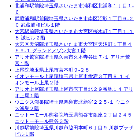
北浦和駅前院
埼玉県さいたま市浦和区北浦和１丁目１-
６
武蔵浦和駅前院
埼玉県さいたま市南区沼影１丁目６-２
０ 武蔵浦和ビル１階
大宮駅前院
埼玉県さいたま市大宮区桜木町１丁目１-１
８ 誠ビル２階
大宮区天沼院
埼玉県さいたま市大宮区天沼町１丁目４
５９-１ グランドメゾン大宮１階
アリオ鷲宮院
埼玉県久喜市久本寺谷田７-１ アリオ鷲
宮１階
上尾院
埼玉県上尾市宮本町９-２８
イオンモール上尾院
埼玉県上尾市愛宕３丁目８-１ イ
オンモール上尾２階
アリオ上尾院
埼玉県上尾市壱丁目北２９番地１４ アリ
オ上尾１階
ウニクス鴻巣院
埼玉県鴻巣市北新宿２２５-１ ウニク
ス鴻巣２階
ニットーモール熊谷院
埼玉県熊谷市銀座２丁目２４５
ニットーモール熊谷３階
川越駅前院
埼玉県川越市脇田本町６丁目９ 川越プラザ
ビル１階