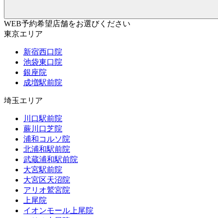
WEB予約希望店舗をお選びください
東京エリア
新宿西口院
池袋東口院
銀座院
成増駅前院
埼玉エリア
川口駅前院
蕨川口芝院
浦和コルソ院
北浦和駅前院
武蔵浦和駅前院
大宮駅前院
大宮区天沼院
アリオ鷲宮院
上尾院
イオンモール上尾院