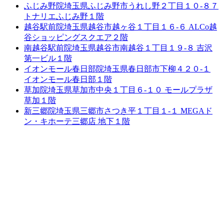
ふじみ野院
埼玉県ふじみ野市うれし野２丁目１０-８７
トナリエふじみ野１階
越谷駅前院
埼玉県越谷市越ヶ谷１丁目１６-６ ALCo越
谷ショッピングスクエア２階
南越谷駅前院
埼玉県越谷市南越谷１丁目１９-８ 吉沢
第一ビル１階
イオンモール春日部院
埼玉県春日部市下柳４２０-１
イオンモール春日部１階
草加院
埼玉県草加市中央１丁目６-１０ モールプラザ
草加１階
新三郷院
埼玉県三郷市さつき平１丁目１-１ MEGAド
ン・キホーテ三郷店 地下１階