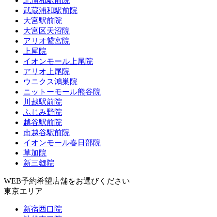
北浦和駅前院
武蔵浦和駅前院
大宮駅前院
大宮区天沼院
アリオ鷲宮院
上尾院
イオンモール上尾院
アリオ上尾院
ウニクス鴻巣院
ニットーモール熊谷院
川越駅前院
ふじみ野院
越谷駅前院
南越谷駅前院
イオンモール春日部院
草加院
新三郷院
WEB予約希望店舗をお選びください
東京エリア
新宿西口院