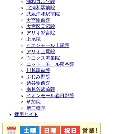
浦和コルソ院
北浦和駅前院
武蔵浦和駅前院
大宮駅前院
大宮区天沼院
アリオ鷲宮院
上尾院
イオンモール上尾院
アリオ上尾院
ウニクス鴻巣院
ニットーモール熊谷院
川越駅前院
ふじみ野院
越谷駅前院
南越谷駅前院
イオンモール春日部院
草加院
新三郷院
採用サイト