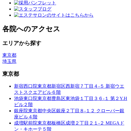
各院へのアクセス
エリアから探す
東京都
埼玉県
東京都
新宿西口院
東京都新宿区西新宿７丁目４-５ 新宿ウエ
ストスクエアビル６階
池袋東口院
東京都豊島区東池袋１丁目３６-１ 第２Y.H
ビル２階
銀座院
東京都中央区銀座２丁目８-１２ クローバー銀
座ビル４階
成増駅前院
東京都板橋区成増２丁目２１-２ MEGAド
ン・キホーテ５階