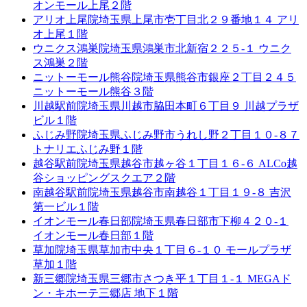
オンモール上尾２階
アリオ上尾院
埼玉県上尾市壱丁目北２９番地１４ アリ
オ上尾１階
ウニクス鴻巣院
埼玉県鴻巣市北新宿２２５-１ ウニク
ス鴻巣２階
ニットーモール熊谷院
埼玉県熊谷市銀座２丁目２４５
ニットーモール熊谷３階
川越駅前院
埼玉県川越市脇田本町６丁目９ 川越プラザ
ビル１階
ふじみ野院
埼玉県ふじみ野市うれし野２丁目１０-８７
トナリエふじみ野１階
越谷駅前院
埼玉県越谷市越ヶ谷１丁目１６-６ ALCo越
谷ショッピングスクエア２階
南越谷駅前院
埼玉県越谷市南越谷１丁目１９-８ 吉沢
第一ビル１階
イオンモール春日部院
埼玉県春日部市下柳４２０-１
イオンモール春日部１階
草加院
埼玉県草加市中央１丁目６-１０ モールプラザ
草加１階
新三郷院
埼玉県三郷市さつき平１丁目１-１ MEGAド
ン・キホーテ三郷店 地下１階