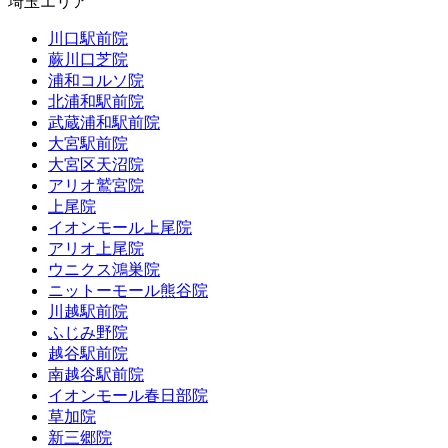
埼玉エリア
川口駅前院
蕨川口芝院
浦和コルソ院
北浦和駅前院
武蔵浦和駅前院
大宮駅前院
大宮区天沼院
アリオ鷲宮院
上尾院
イオンモール上尾院
アリオ上尾院
ウニクス鴻巣院
ニットーモール熊谷院
川越駅前院
ふじみ野院
越谷駅前院
南越谷駅前院
イオンモール春日部院
草加院
新三郷院