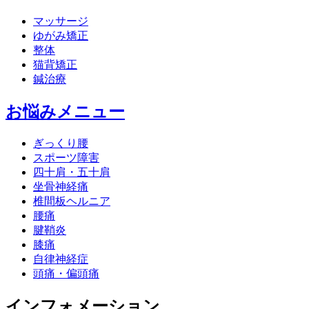
マッサージ
ゆがみ矯正
整体
猫背矯正
鍼治療
お悩みメニュー
ぎっくり腰
スポーツ障害
四十肩・五十肩
坐骨神経痛
椎間板ヘルニア
腰痛
腱鞘炎
膝痛
自律神経症
頭痛・偏頭痛
インフォメーション