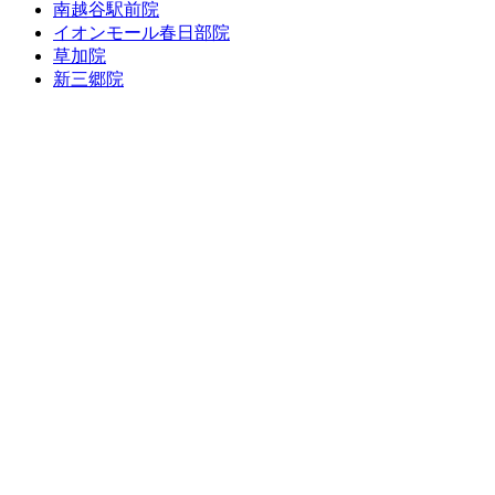
南越谷駅前院
イオンモール春日部院
草加院
新三郷院