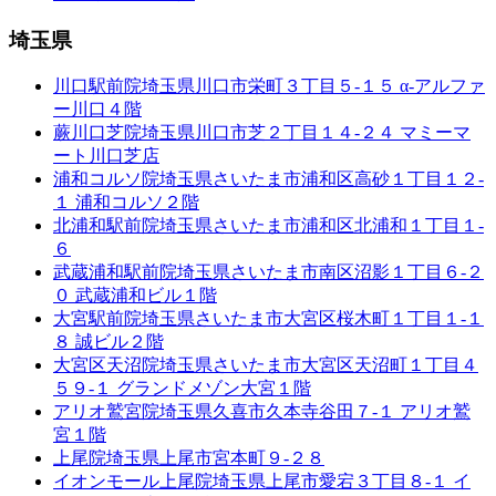
埼玉県
川口駅前院
埼玉県川口市栄町３丁目５-１５ α-アルファ
ー川口４階
蕨川口芝院
埼玉県川口市芝２丁目１４-２４ マミーマ
ート川口芝店
浦和コルソ院
埼玉県さいたま市浦和区高砂１丁目１２-
１ 浦和コルソ２階
北浦和駅前院
埼玉県さいたま市浦和区北浦和１丁目１-
６
武蔵浦和駅前院
埼玉県さいたま市南区沼影１丁目６-２
０ 武蔵浦和ビル１階
大宮駅前院
埼玉県さいたま市大宮区桜木町１丁目１-１
８ 誠ビル２階
大宮区天沼院
埼玉県さいたま市大宮区天沼町１丁目４
５９-１ グランドメゾン大宮１階
アリオ鷲宮院
埼玉県久喜市久本寺谷田７-１ アリオ鷲
宮１階
上尾院
埼玉県上尾市宮本町９-２８
イオンモール上尾院
埼玉県上尾市愛宕３丁目８-１ イ