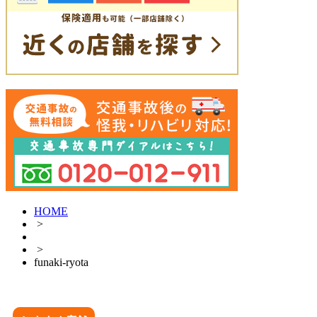
HOME
>
>
funaki-ryota