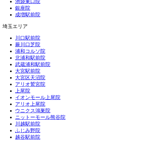
池袋東口院
銀座院
成増駅前院
埼玉エリア
川口駅前院
蕨川口芝院
浦和コルソ院
北浦和駅前院
武蔵浦和駅前院
大宮駅前院
大宮区天沼院
アリオ鷲宮院
上尾院
イオンモール上尾院
アリオ上尾院
ウニクス鴻巣院
ニットーモール熊谷院
川越駅前院
ふじみ野院
越谷駅前院