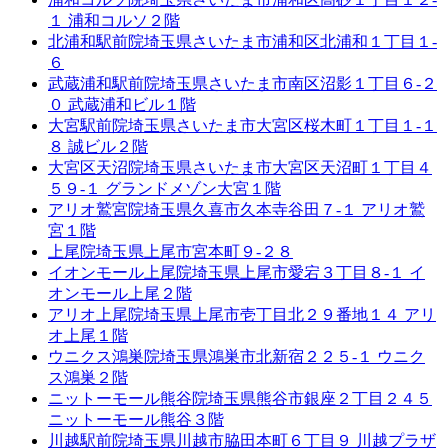
１ 浦和コルソ２階
北浦和駅前院
埼玉県さいたま市浦和区北浦和１丁目１-
６
武蔵浦和駅前院
埼玉県さいたま市南区沼影１丁目６-２
０ 武蔵浦和ビル１階
大宮駅前院
埼玉県さいたま市大宮区桜木町１丁目１-１
８ 誠ビル２階
大宮区天沼院
埼玉県さいたま市大宮区天沼町１丁目４
５９-１ グランドメゾン大宮１階
アリオ鷲宮院
埼玉県久喜市久本寺谷田７-１ アリオ鷲
宮１階
上尾院
埼玉県上尾市宮本町９-２８
イオンモール上尾院
埼玉県上尾市愛宕３丁目８-１ イ
オンモール上尾２階
アリオ上尾院
埼玉県上尾市壱丁目北２９番地１４ アリ
オ上尾１階
ウニクス鴻巣院
埼玉県鴻巣市北新宿２２５-１ ウニク
ス鴻巣２階
ニットーモール熊谷院
埼玉県熊谷市銀座２丁目２４５
ニットーモール熊谷３階
川越駅前院
埼玉県川越市脇田本町６丁目９ 川越プラザ