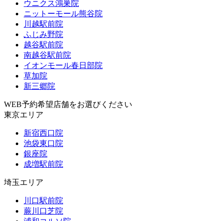
ウニクス鴻巣院
ニットーモール熊谷院
川越駅前院
ふじみ野院
越谷駅前院
南越谷駅前院
イオンモール春日部院
草加院
新三郷院
WEB予約希望店舗をお選びください
東京エリア
新宿西口院
池袋東口院
銀座院
成増駅前院
埼玉エリア
川口駅前院
蕨川口芝院