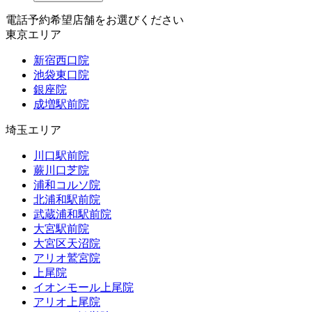
電話予約希望店舗をお選びください
東京エリア
新宿西口院
池袋東口院
銀座院
成増駅前院
埼玉エリア
川口駅前院
蕨川口芝院
浦和コルソ院
北浦和駅前院
武蔵浦和駅前院
大宮駅前院
大宮区天沼院
アリオ鷲宮院
上尾院
イオンモール上尾院
アリオ上尾院