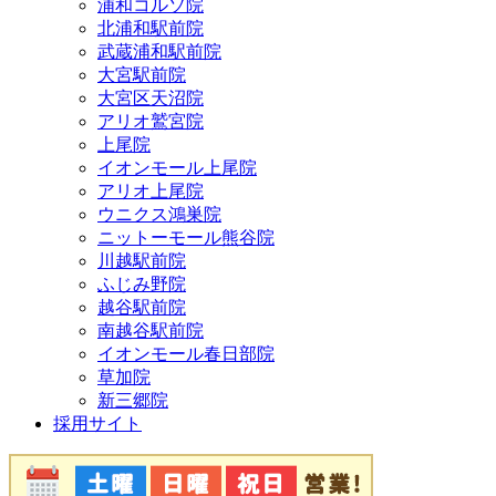
浦和コルソ院
北浦和駅前院
武蔵浦和駅前院
大宮駅前院
大宮区天沼院
アリオ鷲宮院
上尾院
イオンモール上尾院
アリオ上尾院
ウニクス鴻巣院
ニットーモール熊谷院
川越駅前院
ふじみ野院
越谷駅前院
南越谷駅前院
イオンモール春日部院
草加院
新三郷院
採用サイト