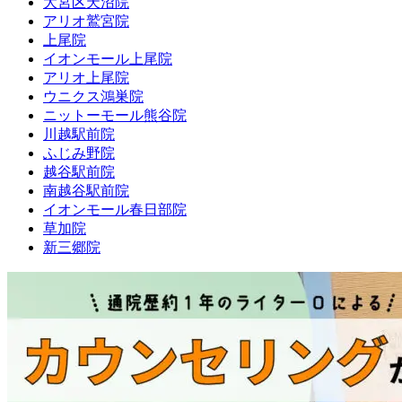
大宮区天沼院
アリオ鷲宮院
上尾院
イオンモール上尾院
アリオ上尾院
ウニクス鴻巣院
ニットーモール熊谷院
川越駅前院
ふじみ野院
越谷駅前院
南越谷駅前院
イオンモール春日部院
草加院
新三郷院