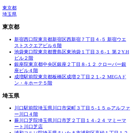
東京都
埼玉県
東京都
新宿西口院
東京都新宿区西新宿７丁目４-５ 新宿ウエ
ストスクエアビル６階
池袋東口院
東京都豊島区東池袋１丁目３６-１ 第２Y.H
ビル２階
銀座院
東京都中央区銀座２丁目８-１２ クローバー銀
座ビル４階
成増駅前院
東京都板橋区成増２丁目２１-２ MEGAド
ン・キホーテ５階
埼玉県
川口駅前院
埼玉県川口市栄町３丁目５-１５ α-アルファ
ー川口４階
蕨川口芝院
埼玉県川口市芝２丁目１４-２４ マミーマ
ート川口芝店
浦和コルソ院
埼玉県さいたま市浦和区高砂１丁目１２-