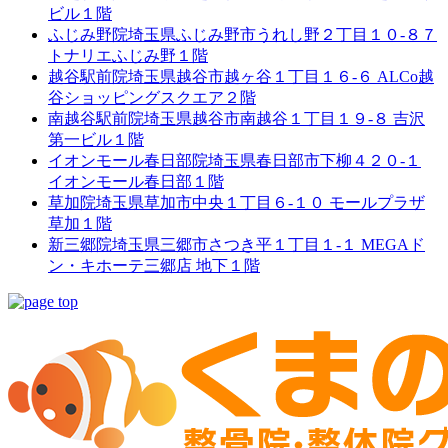
ビル１階
ふじみ野院
埼玉県ふじみ野市うれし野２丁目１０-８７
トナリエふじみ野１階
越谷駅前院
埼玉県越谷市越ヶ谷１丁目１６-６ ALCo越
谷ショッピングスクエア２階
南越谷駅前院
埼玉県越谷市南越谷１丁目１９-８ 吉沢
第一ビル１階
イオンモール春日部院
埼玉県春日部市下柳４２０-１
イオンモール春日部１階
草加院
埼玉県草加市中央１丁目６-１０ モールプラザ
草加１階
新三郷院
埼玉県三郷市さつき平１丁目１-１ MEGAド
ン・キホーテ三郷店 地下１階