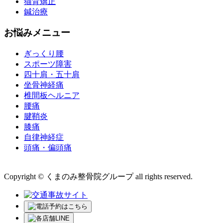
猫背矯正
鍼治療
お悩みメニュー
ぎっくり腰
スポーツ障害
四十肩・五十肩
坐骨神経痛
椎間板ヘルニア
腰痛
腱鞘炎
膝痛
自律神経症
頭痛・偏頭痛
運営会社 株式会社くまのみ
Copyright © くまのみ整骨院グループ all rights reserved.