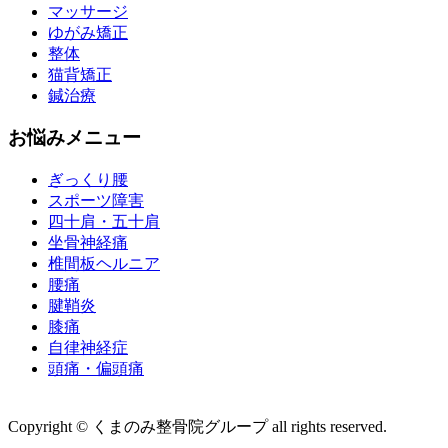
マッサージ
ゆがみ矯正
整体
猫背矯正
鍼治療
お悩みメニュー
ぎっくり腰
スポーツ障害
四十肩・五十肩
坐骨神経痛
椎間板ヘルニア
腰痛
腱鞘炎
膝痛
自律神経症
頭痛・偏頭痛
運営会社 株式会社くまのみ
Copyright © くまのみ整骨院グループ all rights reserved.