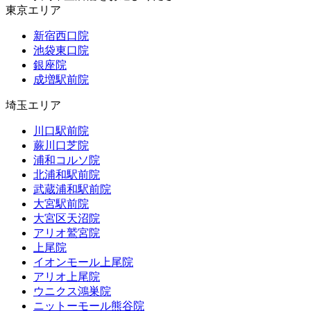
東京エリア
新宿西口院
池袋東口院
銀座院
成増駅前院
埼玉エリア
川口駅前院
蕨川口芝院
浦和コルソ院
北浦和駅前院
武蔵浦和駅前院
大宮駅前院
大宮区天沼院
アリオ鷲宮院
上尾院
イオンモール上尾院
アリオ上尾院
ウニクス鴻巣院
ニットーモール熊谷院