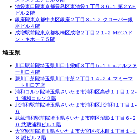
池袋東口院
東京都豊島区東池袋１丁目３６-１ 第２Y.H
ビル２階
銀座院
東京都中央区銀座２丁目８-１２ クローバー銀
座ビル４階
成増駅前院
東京都板橋区成増２丁目２１-２ MEGAド
ン・キホーテ５階
埼玉県
川口駅前院
埼玉県川口市栄町３丁目５-１５ α-アルファ
ー川口４階
蕨川口芝院
埼玉県川口市芝２丁目１４-２４ マミーマ
ート川口芝店
浦和コルソ院
埼玉県さいたま市浦和区高砂１丁目１２-
１ 浦和コルソ２階
北浦和駅前院
埼玉県さいたま市浦和区北浦和１丁目１-
６
武蔵浦和駅前院
埼玉県さいたま市南区沼影１丁目６-２
０ 武蔵浦和ビル１階
大宮駅前院
埼玉県さいたま市大宮区桜木町１丁目１-１
８ 誠ビル２階