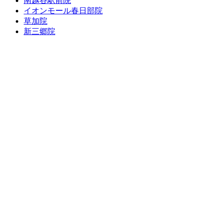
南越谷駅前院
イオンモール春日部院
草加院
新三郷院