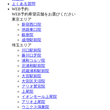
よくある質問
WEB予約
WEB予約希望店舗をお選びください
東京エリア
新宿西口院
池袋東口院
銀座院
成増駅前院
埼玉エリア
川口駅前院
蕨川口芝院
浦和コルソ院
北浦和駅前院
武蔵浦和駅前院
大宮駅前院
大宮区天沼院
アリオ鷲宮院
上尾院
イオンモール上尾院
アリオ上尾院
ウニクス鴻巣院