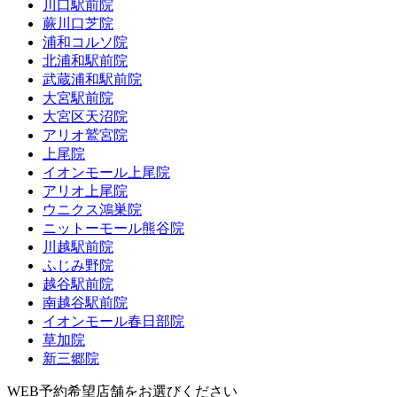
川口駅前院
蕨川口芝院
浦和コルソ院
北浦和駅前院
武蔵浦和駅前院
大宮駅前院
大宮区天沼院
アリオ鷲宮院
上尾院
イオンモール上尾院
アリオ上尾院
ウニクス鴻巣院
ニットーモール熊谷院
川越駅前院
ふじみ野院
越谷駅前院
南越谷駅前院
イオンモール春日部院
草加院
新三郷院
WEB予約希望店舗をお選びください