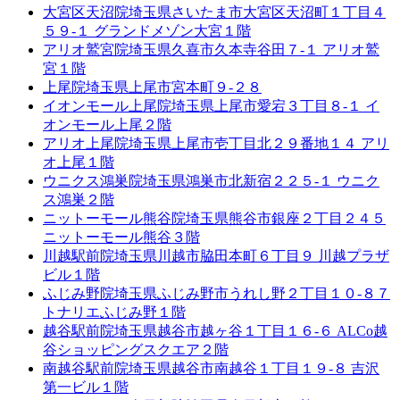
大宮区天沼院
埼玉県さいたま市大宮区天沼町１丁目４
５９-１ グランドメゾン大宮１階
アリオ鷲宮院
埼玉県久喜市久本寺谷田７-１ アリオ鷲
宮１階
上尾院
埼玉県上尾市宮本町９-２８
イオンモール上尾院
埼玉県上尾市愛宕３丁目８-１ イ
オンモール上尾２階
アリオ上尾院
埼玉県上尾市壱丁目北２９番地１４ アリ
オ上尾１階
ウニクス鴻巣院
埼玉県鴻巣市北新宿２２５-１ ウニク
ス鴻巣２階
ニットーモール熊谷院
埼玉県熊谷市銀座２丁目２４５
ニットーモール熊谷３階
川越駅前院
埼玉県川越市脇田本町６丁目９ 川越プラザ
ビル１階
ふじみ野院
埼玉県ふじみ野市うれし野２丁目１０-８７
トナリエふじみ野１階
越谷駅前院
埼玉県越谷市越ヶ谷１丁目１６-６ ALCo越
谷ショッピングスクエア２階
南越谷駅前院
埼玉県越谷市南越谷１丁目１９-８ 吉沢
第一ビル１階