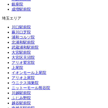
銀座院
成増駅前院
埼玉エリア
川口駅前院
蕨川口芝院
浦和コルソ院
北浦和駅前院
武蔵浦和駅前院
大宮駅前院
大宮区天沼院
アリオ鷲宮院
上尾院
イオンモール上尾院
アリオ上尾院
ウニクス鴻巣院
ニットーモール熊谷院
川越駅前院
ふじみ野院
越谷駅前院