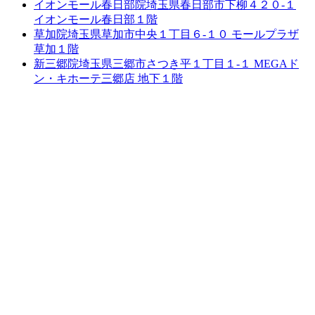
イオンモール春日部院
埼玉県春日部市下柳４２０-１
イオンモール春日部１階
草加院
埼玉県草加市中央１丁目６-１０ モールプラザ
草加１階
新三郷院
埼玉県三郷市さつき平１丁目１-１ MEGAド
ン・キホーテ三郷店 地下１階