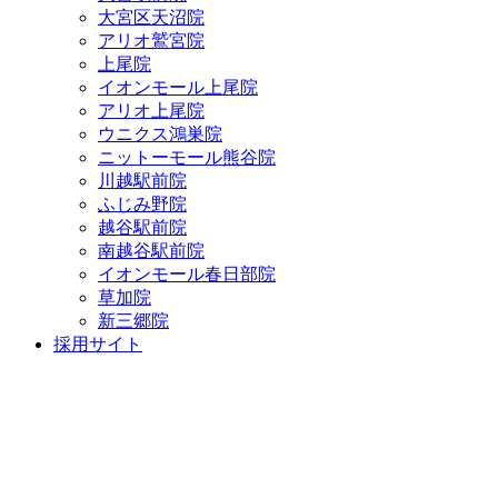
大宮区天沼院
アリオ鷲宮院
上尾院
イオンモール上尾院
アリオ上尾院
ウニクス鴻巣院
ニットーモール熊谷院
川越駅前院
ふじみ野院
越谷駅前院
南越谷駅前院
イオンモール春日部院
草加院
新三郷院
採用サイト