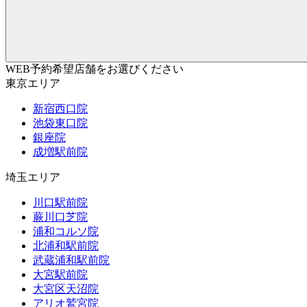
WEB予約希望店舗をお選びください
東京エリア
新宿西口院
池袋東口院
銀座院
成増駅前院
埼玉エリア
川口駅前院
蕨川口芝院
浦和コルソ院
北浦和駅前院
武蔵浦和駅前院
大宮駅前院
大宮区天沼院
アリオ鷲宮院