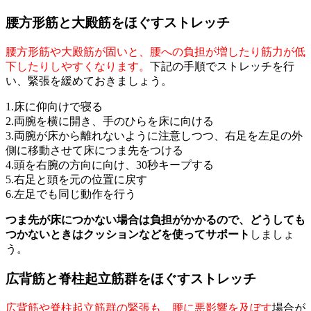
腰方形筋と大殿筋をほぐすストレッチ
腰方形筋や大殿筋が固いと、腰への負担が増したり筋力が低
下したりしやすくなります。
下記の手順でストレッチを行
い、緊張を緩めておきましょう。
1.床に仰向けで寝る
2.両腕を横に開き、手のひらを床に向ける
3.両腕が床から離れないように注意しつつ、右足を左足の外
側に移動させて床につま先をつける
4.頭を右腕の方向に向け、30秒キープする
5.右足と頭を元の位置に戻す
6.左足でも同じ動作を行う
つま先が床につかない場合は負担がかかるので、どうしても
つかないときはクッションなどを使ってサポート
しましょ
う。
広背筋と脊柱起立筋群をほぐすストレッチ
広背筋や脊柱起立筋群の緊張も、腰に悪影響を及ぼす
場合が