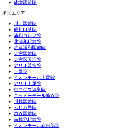
成増駅前院
埼玉エリア
川口駅前院
蕨川口芝院
浦和コルソ院
北浦和駅前院
武蔵浦和駅前院
大宮駅前院
大宮区天沼院
アリオ鷲宮院
上尾院
イオンモール上尾院
アリオ上尾院
ウニクス鴻巣院
ニットーモール熊谷院
川越駅前院
ふじみ野院
越谷駅前院
南越谷駅前院
イオンモール春日部院