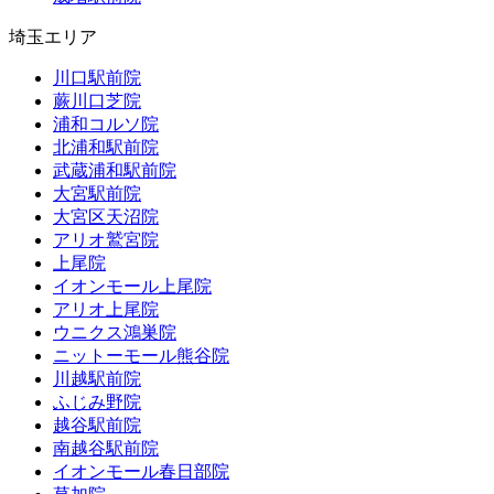
埼玉エリア
川口駅前院
蕨川口芝院
浦和コルソ院
北浦和駅前院
武蔵浦和駅前院
大宮駅前院
大宮区天沼院
アリオ鷲宮院
上尾院
イオンモール上尾院
アリオ上尾院
ウニクス鴻巣院
ニットーモール熊谷院
川越駅前院
ふじみ野院
越谷駅前院
南越谷駅前院
イオンモール春日部院