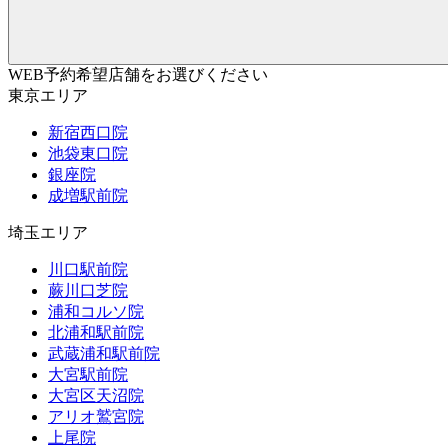
WEB予約希望店舗をお選びください
東京エリア
新宿西口院
池袋東口院
銀座院
成増駅前院
埼玉エリア
川口駅前院
蕨川口芝院
浦和コルソ院
北浦和駅前院
武蔵浦和駅前院
大宮駅前院
大宮区天沼院
アリオ鷲宮院
上尾院