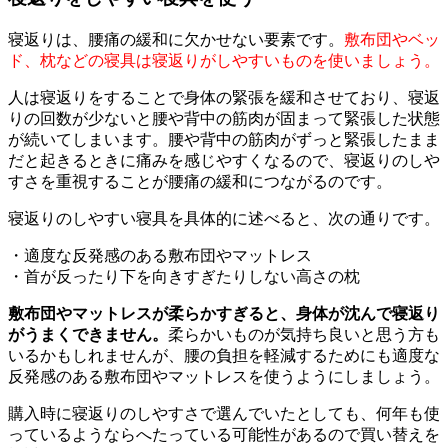
寝返りは、腰痛の緩和に欠かせない要素です。
敷布団やベッ
ド、枕などの寝具は寝返りがしやすいものを使いましょう。
人は寝返りをすることで身体の緊張を緩和させており、寝返
りの回数が少ないと腰や背中の筋肉が固まって緊張した状態
が続いてしまいます。腰や背中の筋肉がずっと緊張したまま
だと起きるときに痛みを感じやすくなるので、寝返りのしや
すさを重視することが腰痛の緩和につながるのです。
寝返りのしやすい寝具を具体的に述べると、次の通りです。
・適度な反発感のある敷布団やマットレス
・首が反ったり下を向きすぎたりしない高さの枕
敷布団やマットレスが柔らかすぎると、身体が沈んで寝返り
がうまくできません。
柔らかいものが気持ち良いと思う方も
いるかもしれませんが、腰の負担を軽減するためにも適度な
反発感のある敷布団やマットレスを使うようにしましょう。
購入時に寝返りのしやすさで選んでいたとしても、何年も使
っているようならへたっている可能性があるので買い替えを