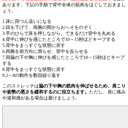
あります。下記の手順で背中全体の筋肉をほぐしておきまし
ょう。
1.床に四つん這いになる
2.頭を下げて、両腕の間からおへそをのぞく
3.手のひらで床を押しながら、できるだけ背中を丸める
4.背中に伸びを感じたところで10～15秒ほどキープする
5.背中をまっすぐな状態に戻す
6.両腕を前方向に滑らせ、背中を反らせる
7.両脇の下や胸に伸びを感じたところで10～15秒ほどキープ
する
8.背中をまっすぐな状態に戻す
9.2～8の動作を数回繰り返す
このストレッチは
脇の下や胸の筋肉を伸ばせるため、肩こり
や姿勢の悪さを緩和するのに役立ちます。
ただし、肩に痛み
や違和感がある場合は避けましょう。