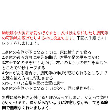
腸腰筋や大腿四頭筋をほぐすと、反り腰を緩和したり股関節
の可動域を広げたりするのに役立ちます。
下記の手順でスト
レッチをしましょう。
1.身体の右側が下になるように、床に横向きで寝る
2.身体の後ろ方向に左足を曲げ、左手で足の甲をつかむ
3.左手で足の甲を押さえつけ、左足の太ももの伸びを感じた
ところで30秒キープする
4.余裕がある場合は、股関節の伸びが感じられるところまで
左膝を後ろ方向に移動させる
5.ゆっくりと左足を元の位置に戻す
6.身体の左側が下になるように寝て、同じ動作を行う
無理に膝を押さえ付けると腰が反ってしまい、かえって負担
がかかります。
腰が反らないように注意しながら、できる範
囲で無理なく行いましょう。