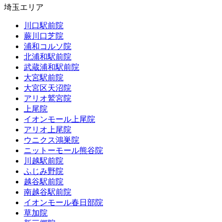
埼玉エリア
川口駅前院
蕨川口芝院
浦和コルソ院
北浦和駅前院
武蔵浦和駅前院
大宮駅前院
大宮区天沼院
アリオ鷲宮院
上尾院
イオンモール上尾院
アリオ上尾院
ウニクス鴻巣院
ニットーモール熊谷院
川越駅前院
ふじみ野院
越谷駅前院
南越谷駅前院
イオンモール春日部院
草加院