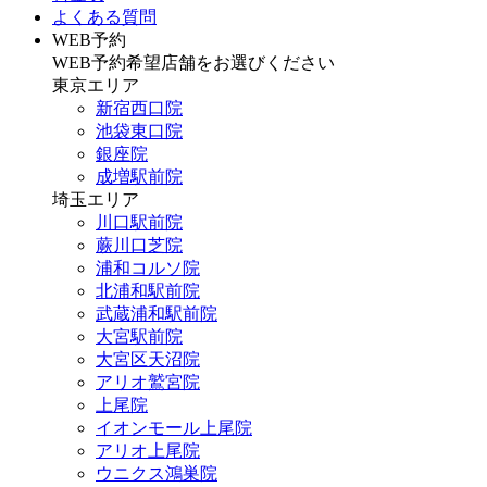
よくある質問
WEB予約
WEB予約希望店舗をお選びください
東京エリア
新宿西口院
池袋東口院
銀座院
成増駅前院
埼玉エリア
川口駅前院
蕨川口芝院
浦和コルソ院
北浦和駅前院
武蔵浦和駅前院
大宮駅前院
大宮区天沼院
アリオ鷲宮院
上尾院
イオンモール上尾院
アリオ上尾院
ウニクス鴻巣院