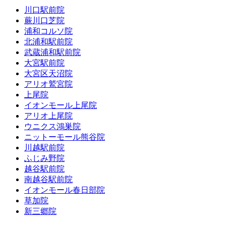
川口駅前院
蕨川口芝院
浦和コルソ院
北浦和駅前院
武蔵浦和駅前院
大宮駅前院
大宮区天沼院
アリオ鷲宮院
上尾院
イオンモール上尾院
アリオ上尾院
ウニクス鴻巣院
ニットーモール熊谷院
川越駅前院
ふじみ野院
越谷駅前院
南越谷駅前院
イオンモール春日部院
草加院
新三郷院