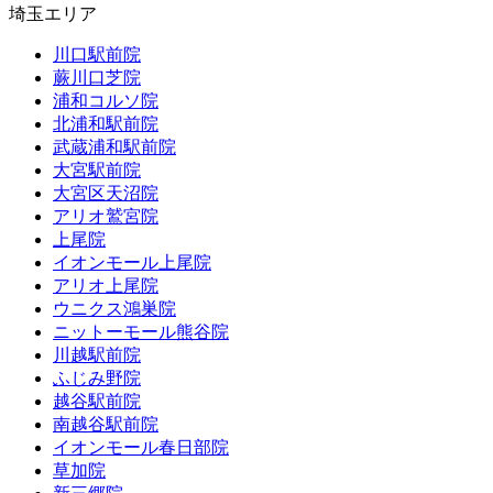
埼玉エリア
川口駅前院
蕨川口芝院
浦和コルソ院
北浦和駅前院
武蔵浦和駅前院
大宮駅前院
大宮区天沼院
アリオ鷲宮院
上尾院
イオンモール上尾院
アリオ上尾院
ウニクス鴻巣院
ニットーモール熊谷院
川越駅前院
ふじみ野院
越谷駅前院
南越谷駅前院
イオンモール春日部院
草加院