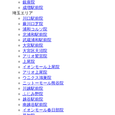
銀座院
成増駅前院
埼玉エリア
川口駅前院
蕨川口芝院
浦和コルソ院
北浦和駅前院
武蔵浦和駅前院
大宮駅前院
大宮区天沼院
アリオ鷲宮院
上尾院
イオンモール上尾院
アリオ上尾院
ウニクス鴻巣院
ニットーモール熊谷院
川越駅前院
ふじみ野院
越谷駅前院
南越谷駅前院
イオンモール春日部院