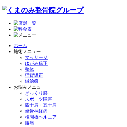
ホーム
施術メニュー
マッサージ
ゆがみ矯正
整体
猫背矯正
鍼治療
お悩みメニュー
ぎっくり腰
スポーツ障害
四十肩・五十肩
坐骨神経痛
椎間板ヘルニア
腰痛