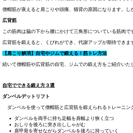
僧帽筋が衰えると肩こりや頭痛、猫背の原因になります。し
広背筋
この筋肉は脇の下から腰にかけて三角形についている筋肉で
広背筋を鍛えると、くびれができ、代謝アップが期待できま
【肩こり解消】自宅やジムで鍛える！筋トレ方法
続いて僧帽筋や広背筋の自宅、ジムでの鍛え方をご紹介いた
自宅でできる鍛え方３選
ダンベルデットリフト
ダンベルを使って僧帽筋と広背筋を鍛えられるトレーニン
ダンベルを両手に持ち足幅を肩幅より狭く立つ
おしりを後ろに突き出ししゃがむ
肩甲骨を寄せながらダンベルを後ろに持っていく