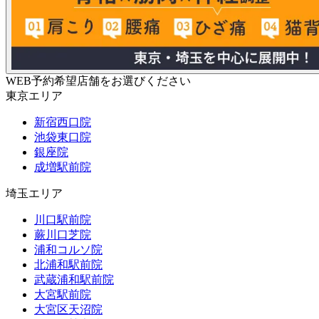
WEB予約希望店舗をお選びください
東京エリア
新宿西口院
池袋東口院
銀座院
成増駅前院
埼玉エリア
川口駅前院
蕨川口芝院
浦和コルソ院
北浦和駅前院
武蔵浦和駅前院
大宮駅前院
大宮区天沼院