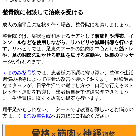
整骨院に相談して治療を受ける
成人の扁平足の症状を伴う場合、整骨院に相談しましょう。
整骨院では、症状を緩和させるケアとして
鎮痛剤や湿布、イ
ンソールなどを使用しながら、リハビリや減量指導を行いま
す。
リハビリでは、足裏のアーチの筋肉を中心とした
筋トレ
や、足の関節の動かせる範囲を広げる運動や、足裏のマッサ
ージ
が行われます。
くまのみ整骨院
では、患者様の不調に寄り添い、整体や生活
習慣の指導によって症状の改善へ導いております。経験豊富
なスタッフが、日常生活での過ごし方や、自宅で行えるスト
レッチ・運動を指導し、患者様自身で体調管理できるよう
に、生活習慣に関する改善の提案を行います。
扁平足かもしれない、自分一人では改善が難しいとお悩みの
方は、
くまのみ整骨院
へお気軽にご相談ください。