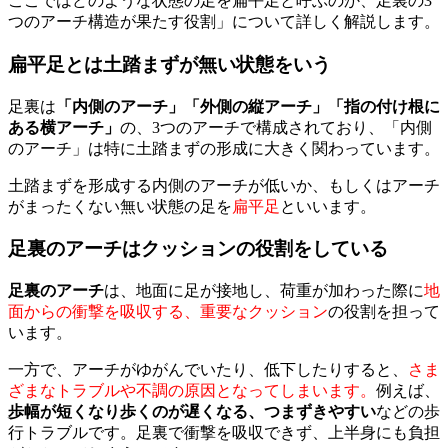
ここではどのような状態の足を扁平足と呼ぶのか、足裏の3
つのアーチ構造が果たす役割」について詳しく解説します。
扁平足とは土踏まずが無い状態をいう
足裏は
「内側のアーチ」「外側の縦アーチ」「指の付け根に
ある横アーチ」
の、3つのアーチで構成されており、「内側
のアーチ」は特に土踏まずの形成に大きく関わっています。
土踏まずを形成する内側のアーチが低いか、もしくはアーチ
がまったくない無い状態の足を
扁平足
といいます。
足裏のアーチはクッションの役割をしている
足裏のアーチ
は、地面に足が接地し、荷重が加わった際に
地
面からの衝撃を吸収する、重要なクッション
の役割を担って
います。
一方で、アーチがゆがんでいたり、低下したりすると、
さま
ざまなトラブルや不調の原因となってしまいます。
例えば、
歩幅が短くなり歩くのが遅くなる、つまずきやすい
などの歩
行トラブルです。足裏で衝撃を吸収できず、上半身にも負担