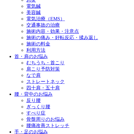
電気鍼
美容鍼
電気治療（EMS）
交通事故の治療
施術内容・効果・注意点
施術の痛み・好転反応・揉み返し
施術の料金
利用方法
首・肩のお悩み
むちうち・首こり
肩こり予防対策
なで肩
ストレートネック
四十肩・五十肩
腰・背中のお悩み
反り腰
ぎっくり腰
すべり症
骨盤周りのお悩み
腰痛改善ストレッチ
手・足のお悩み