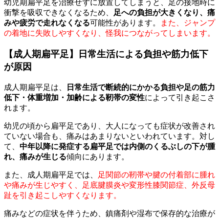
幼児期扁平足を治療せずに放置してしまうと、足の接地時に
衝撃を吸収できなくなるため、
足への負担が大きくなり、痛
みや疲労で走れなくなる
可能性があります。
また、ジャンプ
の着地に失敗しやすくなり、怪我につながってしまいます。
【成人期扁平足】日常生活による負担や筋力低下
が原因
成人期扁平足は、
日常生活で断続的にかかる負担や足の筋力
低下・体重増加・加齢による靭帯の変性
によって引き起こさ
れます。
幼児の頃から扁平足であり、大人になっても症状が改善され
ていない場合も、痛みはあまりないといわれています。対し
て、
中年以降に発症する扁平足では内側のくるぶしの下が腫
れ、痛みが生じる
傾向にあります。
また、成人期扁平足では、
足関節の靭帯や腱の付着部に腫れ
や痛みが生じやすく、足底腱膜炎や変形性膝関節症、外反母
趾を引き起こしやすくなります。
痛みなどの症状を伴うため、鎮痛剤や湿布で保存的な治療が