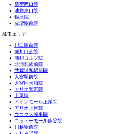
新宿西口院
池袋東口院
銀座院
成増駅前院
埼玉エリア
川口駅前院
蕨川口芝院
浦和コルソ院
北浦和駅前院
武蔵浦和駅前院
大宮駅前院
大宮区天沼院
アリオ鷲宮院
上尾院
イオンモール上尾院
アリオ上尾院
ウニクス鴻巣院
ニットーモール熊谷院
川越駅前院
ふじみ野院