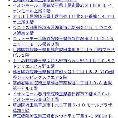
イオンモール上尾院
埼玉県上尾市愛宕３丁目８-１ イ
オンモール上尾２階
アリオ上尾院
埼玉県上尾市壱丁目北２９番地１４ アリ
オ上尾１階
ウニクス鴻巣院
埼玉県鴻巣市北新宿２２５-１ ウニク
ス鴻巣２階
ニットーモール熊谷院
埼玉県熊谷市銀座２丁目２４５
ニットーモール熊谷３階
川越駅前院
埼玉県川越市脇田本町６丁目９ 川越プラザ
ビル１階
ふじみ野院
埼玉県ふじみ野市うれし野２丁目１０-８７
トナリエふじみ野１階
越谷駅前院
埼玉県越谷市越ヶ谷１丁目１６-６ ALCo越
谷ショッピングスクエア２階
南越谷駅前院
埼玉県越谷市南越谷１丁目１９-８ 吉沢
第一ビル１階
イオンモール春日部院
埼玉県春日部市下柳４２０-１
イオンモール春日部１階
草加院
埼玉県草加市中央１丁目６-１０ モールプラザ
草加１階
新三郷院
埼玉県三郷市さつき平１丁目１-１ MEGAド