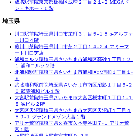
成増駅前院
東京都板橋区成増２丁目２１-２ MEGAド
ン・キホーテ５階
埼玉県
川口駅前院
埼玉県川口市栄町３丁目５-１５ α-アルファ
ー川口４階
蕨川口芝院
埼玉県川口市芝２丁目１４-２４ マミーマ
ート川口芝店
浦和コルソ院
埼玉県さいたま市浦和区高砂１丁目１２-
１ 浦和コルソ２階
北浦和駅前院
埼玉県さいたま市浦和区北浦和１丁目１-
６
武蔵浦和駅前院
埼玉県さいたま市南区沼影１丁目６-２
０ 武蔵浦和ビル１階
大宮駅前院
埼玉県さいたま市大宮区桜木町１丁目１-１
８ 誠ビル２階
大宮区天沼院
埼玉県さいたま市大宮区天沼町１丁目４
５９-１ グランドメゾン大宮１階
アリオ鷲宮院
埼玉県久喜市久本寺谷田７-１ アリオ鷲
宮１階
上尾院
埼玉県上尾市宮本町９-２８