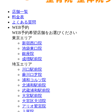
店舗一覧
料金表
よくある質問
WEB予約
WEB予約希望店舗をお選びください
東京エリア
新宿西口院
池袋東口院
銀座院
成増駅前院
埼玉エリア
川口駅前院
蕨川口芝院
浦和コルソ院
北浦和駅前院
武蔵浦和駅前院
大宮駅前院
大宮区天沼院
アリオ鷲宮院
上尾院