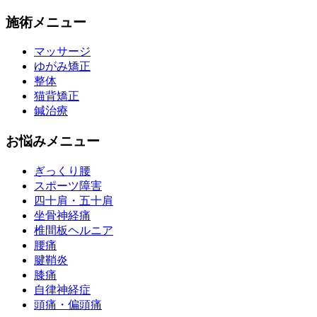
施術メニュー
マッサージ
ゆがみ矯正
整体
猫背矯正
鍼治療
お悩みメニュー
ぎっくり腰
スポーツ障害
四十肩・五十肩
坐骨神経痛
椎間板ヘルニア
腰痛
腱鞘炎
膝痛
自律神経症
頭痛・偏頭痛