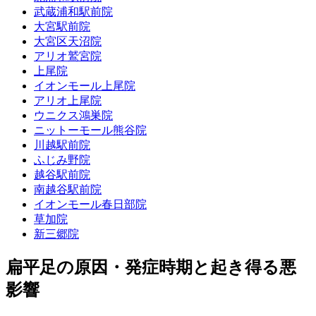
武蔵浦和駅前院
大宮駅前院
大宮区天沼院
アリオ鷲宮院
上尾院
イオンモール上尾院
アリオ上尾院
ウニクス鴻巣院
ニットーモール熊谷院
川越駅前院
ふじみ野院
越谷駅前院
南越谷駅前院
イオンモール春日部院
草加院
新三郷院
扁平足の原因・発症時期と起き得る悪
影響