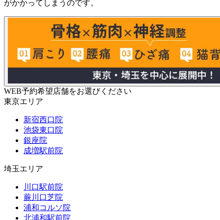
がかかってしまうのです。
WEB予約希望店舗をお選びください
東京エリア
新宿西口院
池袋東口院
銀座院
成増駅前院
埼玉エリア
川口駅前院
蕨川口芝院
浦和コルソ院
北浦和駅前院