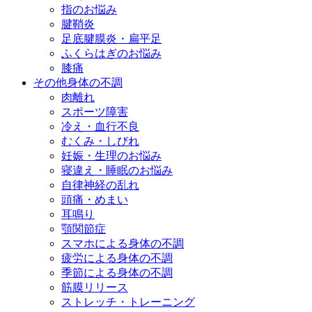
指のお悩み
腱鞘炎
足底腱膜炎・扁平足
ふくらはぎのお悩み
膝痛
その他身体の不調
肉離れ
スポーツ障害
冷え・血行不良
むくみ・しびれ
妊娠・生理のお悩み
寝違え・睡眠のお悩み
自律神経の乱れ
頭痛・めまい
耳鳴り
顎関節症
スマホによる身体の不調
疲労による身体の不調
季節による身体の不調
筋膜リリース
ストレッチ・トレーニング