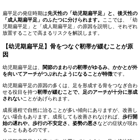
扁平足の発症時期は
先天性の「幼児期扁平足」と、後天性の
「成人期扁平足」のふたつに分けられます。
ここでは、「幼
児期扁平足」と「成人期扁平足」の原因を説明し、それぞれ
放置することで高まるリスクを解説します。
【幼児期扁平足】骨をつなぐ靭帯が緩むことが原
因
幼児期扁平足は、
関節のまわりの靭帯がゆるみ、かかとが外
を向いてアーチがつぶれたようになることが特徴
です。
幼児期扁平足の原因の多くは、足を形成する骨をつなぎ合わ
せる役目を持つ
靭帯が緩むことで、足のアーチが十分に形成
されない
ことがあげられます。
成長過程で自然に治ることが多い傾向にありますが、改善し
ない場合もあります。成長しても改善されなければ、
歩行開
始の遅れや、歩行の不安定さ、姿勢の悪さ
などの症状が現れ
ることもあるのです。