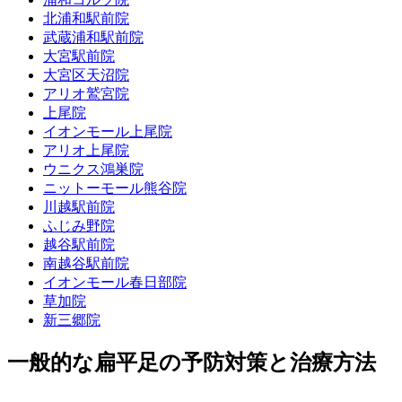
北浦和駅前院
武蔵浦和駅前院
大宮駅前院
大宮区天沼院
アリオ鷲宮院
上尾院
イオンモール上尾院
アリオ上尾院
ウニクス鴻巣院
ニットーモール熊谷院
川越駅前院
ふじみ野院
越谷駅前院
南越谷駅前院
イオンモール春日部院
草加院
新三郷院
一般的な扁平足の予防対策と治療方法