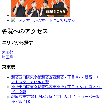
各院へのアクセス
エリアから探す
東京都
埼玉県
東京都
新宿西口院
東京都新宿区西新宿７丁目４-５ 新宿ウエ
ストスクエアビル６階
池袋東口院
東京都豊島区東池袋１丁目３６-１ 第２Y.H
ビル２階
銀座院
東京都中央区銀座２丁目８-１２ クローバー銀
座ビル４階