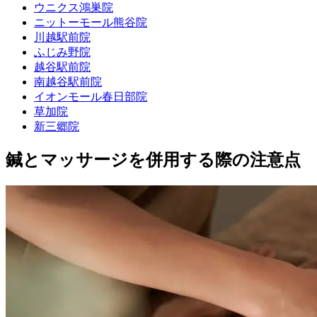
ウニクス鴻巣院
ニットーモール熊谷院
川越駅前院
ふじみ野院
越谷駅前院
南越谷駅前院
イオンモール春日部院
草加院
新三郷院
鍼とマッサージを併用する際の注意点