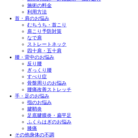
施術の料金
利用方法
首・肩のお悩み
むちうち・首こり
肩こり予防対策
なで肩
ストレートネック
四十肩・五十肩
腰・背中のお悩み
反り腰
ぎっくり腰
すべり症
骨盤周りのお悩み
腰痛改善ストレッチ
手・足のお悩み
指のお悩み
腱鞘炎
足底腱膜炎・扁平足
ふくらはぎのお悩み
膝痛
その他身体の不調