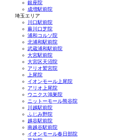
銀座院
成増駅前院
埼玉エリア
川口駅前院
蕨川口芝院
浦和コルソ院
北浦和駅前院
武蔵浦和駅前院
大宮駅前院
大宮区天沼院
アリオ鷲宮院
上尾院
イオンモール上尾院
アリオ上尾院
ウニクス鴻巣院
ニットーモール熊谷院
川越駅前院
ふじみ野院
越谷駅前院
南越谷駅前院
イオンモール春日部院