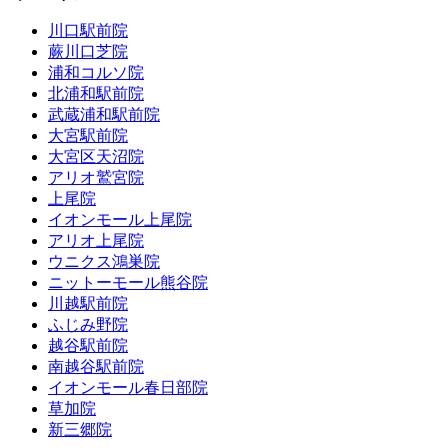
川口駅前院
蕨川口芝院
浦和コルソ院
北浦和駅前院
武蔵浦和駅前院
大宮駅前院
大宮区天沼院
アリオ鷲宮院
上尾院
イオンモール上尾院
アリオ上尾院
ウニクス鴻巣院
ニットーモール熊谷院
川越駅前院
ふじみ野院
越谷駅前院
南越谷駅前院
イオンモール春日部院
草加院
新三郷院