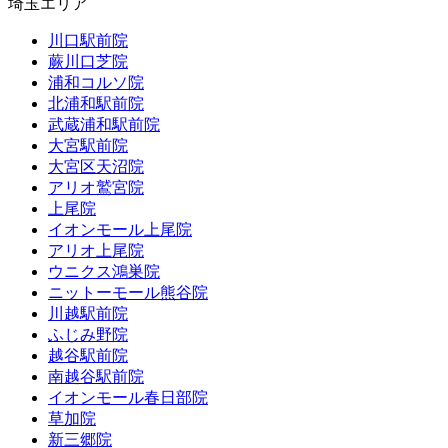
埼玉エリア
川口駅前院
蕨川口芝院
浦和コルソ院
北浦和駅前院
武蔵浦和駅前院
大宮駅前院
大宮区天沼院
アリオ鷲宮院
上尾院
イオンモール上尾院
アリオ上尾院
ウニクス鴻巣院
ニットーモール熊谷院
川越駅前院
ふじみ野院
越谷駅前院
南越谷駅前院
イオンモール春日部院
草加院
新三郷院