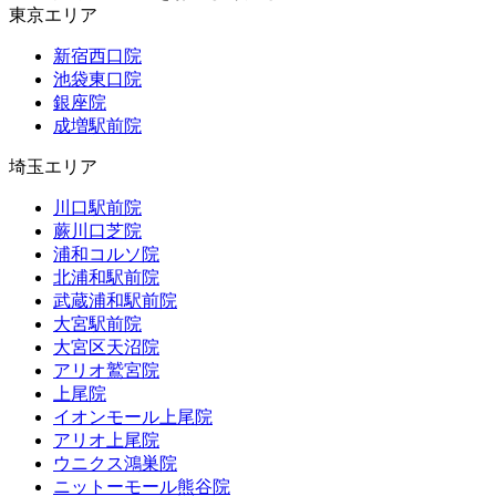
東京エリア
新宿西口院
池袋東口院
銀座院
成増駅前院
埼玉エリア
川口駅前院
蕨川口芝院
浦和コルソ院
北浦和駅前院
武蔵浦和駅前院
大宮駅前院
大宮区天沼院
アリオ鷲宮院
上尾院
イオンモール上尾院
アリオ上尾院
ウニクス鴻巣院
ニットーモール熊谷院