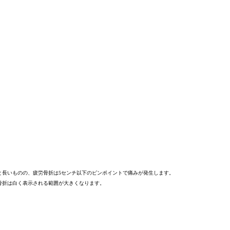
と長いものの、疲労骨折は
5センチ以下のピンポイント
で痛みが発生します。
骨折は白く表示される範囲が大きくなります。