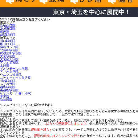
WEB予約希望店舗をお選びください
東京エリア
新宿西口院
池袋東口院
銀座院
成増駅前院
埼玉エリア
川口駅前院
蕨川口芝院
浦和コルソ院
北浦和駅前院
武蔵浦和駅前院
大宮駅前院
大宮区天沼院
アリオ鷲宮院
上尾院
イオンモール上尾院
アリオ上尾院
ウニクス鴻巣院
ニットーモール熊谷院
川越駅前院
ふじみ野院
越谷駅前院
南越谷駅前院
イオンモール春日部院
草加院
新三郷院
シンスプリントになった場合の対処法
シンスプリントは段階的に進行していくため、放置していると症状がどんどん悪化する可能性があ
早期回復、または症状の緩和を目指して、下記の方法で対処しましょう。
安静にする
痛みがあるのに我慢して激しい運動を続けていると、症状が深刻化するおそれがあります。
痛みがあるときは無理をせず、
しばらくの間安静にしましょう。
個人差があるものの、安静期間の
運動量を減らす
すねに痛みがある間は
運動量を減らす
のも重要です。ハードな運動を続けて足に負担をかけ過ぎる
アイシングをする
炎症を鎮めるためにも、
運動の前後にはアイシングを行う
のが有効とされています。痛みが緩和さ