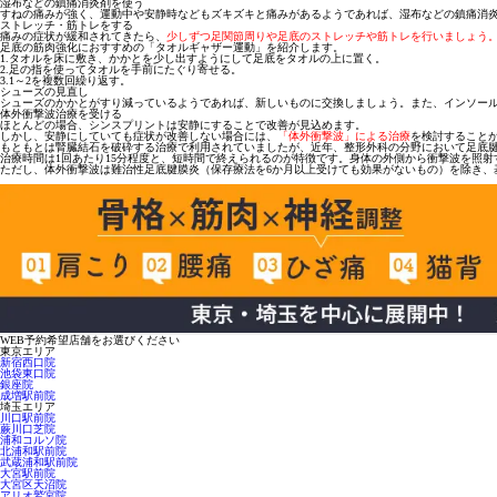
湿布などの鎮痛消炎剤を使う
すねの痛みが強く、運動中や安静時などもズキズキと痛みがある
ようであれば、湿布などの鎮痛消
ストレッチ・筋トレをする
痛みの症状が緩和されてきたら、
少しずつ足関節周りや足底のストレッチや筋トレを行いましょう
足底の筋肉強化におすすめの
「タオルギャザー運動」
を紹介します。
1.タオルを床に敷き、かかとを少し出すようにして足底をタオルの上に置く。
2.足の指を使ってタオルを手前にたぐり寄せる。
3.1～2を複数回繰り返す。
シューズの見直し
シューズのかかとがすり減っているようであれば、新しいものに交換しましょう。また、インソー
体外衝撃波治療を受ける
ほとんどの場合、シンスプリントは安静にすることで改善が見込めます。
しかし、安静にしていても症状が改善しない場合には、
「体外衝撃波」による治療
を検討すること
もともとは腎臓結石を破砕する治療で利用されていましたが、近年、整形外科の分野において足底
治療時間は1回あたり15分程度と、短時間で終えられるのが特徴です。身体の外側から衝撃波を照
ただし、体外衝撃波は難治性足底腱膜炎（保存療法を6か月以上受けても効果がないもの）を除き、
WEB予約希望店舗をお選びください
東京エリア
新宿西口院
池袋東口院
銀座院
成増駅前院
埼玉エリア
川口駅前院
蕨川口芝院
浦和コルソ院
北浦和駅前院
武蔵浦和駅前院
大宮駅前院
大宮区天沼院
アリオ鷲宮院