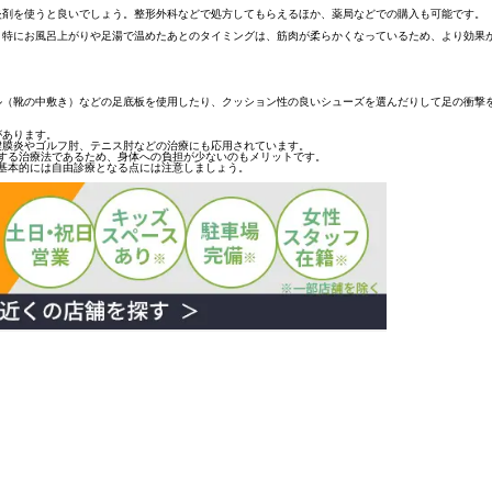
炎剤を使うと良いでしょう。整形外科などで処方してもらえるほか、薬局などでの購入も可能です。
。
特にお風呂上がりや足湯で温めたあとのタイミングは、筋肉が柔らかくなっているため、より効果
ル（靴の中敷き）などの足底板を使用したり、クッション性の良いシューズを選んだりして足の衝撃
があります。
腱膜炎やゴルフ肘、テニス肘などの治療にも応用されています。
射する治療法であるため、身体への負担が少ないのもメリットです。
基本的には自由診療となる点には注意しましょう。