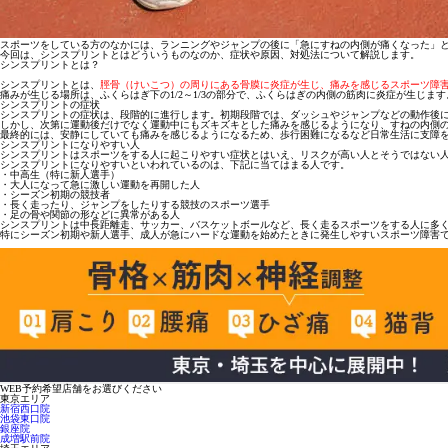
スポーツをしている方のなかには、ランニングやジャンプの後に「急にすねの内側が痛くなった」
今回は、シンスプリントとはどういうものなのか、症状や原因、対処法について解説します。
シンスプリントとは？
シンスプリントとは、
脛骨（けいこつ）の周りにある骨膜に炎症が生じ、痛みを感じるスポーツ障
痛みが生じる場所は、
ふくらはぎ下の1/2～1/3の部分
で、ふくらはぎの内側の筋肉に炎症が生じます
シンスプリントの症状
シンスプリントの症状は、段階的に進行します。初期段階では、
ダッシュやジャンプなどの動作後
しかし、次第に運動後だけでなく
運動中にもズキズキとした痛みを感じる
ようになり、すねの内側
最終的には、
安静にしていても痛みを感じるようになる
ため、歩行困難になるなど日常生活に支障
シンスプリントになりやすい人
シンスプリントはスポーツをする人に起こりやすい症状とはいえ、リスクが高い人とそうではない
シンスプリントになりやすいといわれているのは、下記に当てはまる人です。
・中高生（特に新人選手）
・大人になって急に激しい運動を再開した人
・シーズン初期の競技者
・長く走ったり、ジャンプをしたりする競技のスポーツ選手
・足の骨や関節の形などに異常がある人
シンスプリントは中長距離走、サッカー、バスケットボールなど、長く走るスポーツをする人に多
特にシーズン初期や新人選手、成人が急にハードな運動を始めたときに発生しやすいスポーツ障害
WEB予約希望店舗をお選びください
東京エリア
新宿西口院
池袋東口院
銀座院
成増駅前院