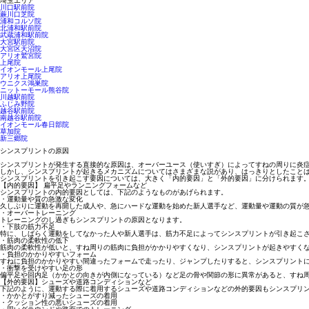
埼玉エリア
川口駅前院
蕨川口芝院
浦和コルソ院
北浦和駅前院
武蔵浦和駅前院
大宮駅前院
大宮区天沼院
アリオ鷲宮院
上尾院
イオンモール上尾院
アリオ上尾院
ウニクス鴻巣院
ニットーモール熊谷院
川越駅前院
ふじみ野院
越谷駅前院
南越谷駅前院
イオンモール春日部院
草加院
新三郷院
シンスプリントの原因
シンスプリントが発生する直接的な原因は、
オーバーユース（使いすぎ）によってすねの周りに炎
しかし、シンスプリントが起きるメカニズムについてはさまざまな説があり、はっきりとしたこと
シンスプリントを引き起こす要因については、大きく「内的要因」と「外的要因」に分けられます
【内的要因】 扁平足やランニングフォームなど
シンスプリントの内的要因としては、下記のようなものがあげられます。
・運動量や質の急激な変化
久しぶりに運動を再開した成人や、急にハードな運動を始めた新人選手など、運動量や運動の質が
・オーバートレーニング
トレーニングのし過ぎもシンスプリントの原因となります。
・下肢の筋力不足
特に、しばらく運動をしてなかった人や新人選手は、筋力不足によってシンスプリントが引き起こ
・筋肉の柔軟性の低下
筋肉の柔軟性が低いと、すね周りの筋肉に負担がかかりやすくなり、シンスプリントが起きやすく
・負担のかかりやすいフォーム
すねに負担のかかりやすい間違ったフォームで走ったり、ジャンプしたりすると、シンスプリント
・衝撃を受けやすい足の形
偏平足や回内足（かかとの向きが内側になっている）など足の骨や関節の形に異常があると、すね
【外的要因】シューズや道路コンディションなど
下記のように、運動する際に着用するシューズや道路コンディションなどの外的要因もシンスプリ
・かかとがすり減ったシューズの着用
・クッション性の悪いシューズの着用