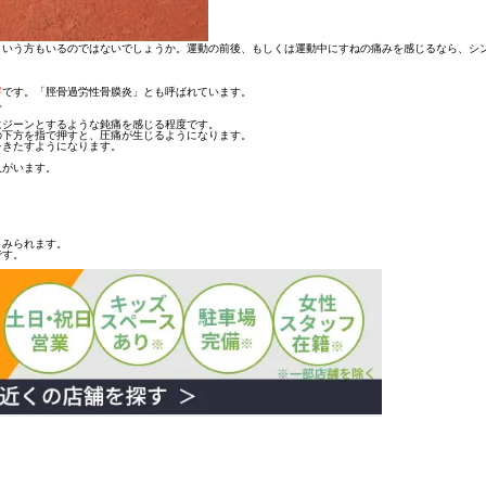
という方もいるのではないでしょうか。運動の前後、もしくは運動中にすねの痛みを感じるなら、シ
害
です。「脛骨過労性骨膜炎」とも呼ばれています。
。
にジーンとするような鈍痛を感じる程度
です。
の下方を指で押すと、
圧痛が生じる
ようになります。
をきたすようになります。
人がいます。
くみられます。
です。