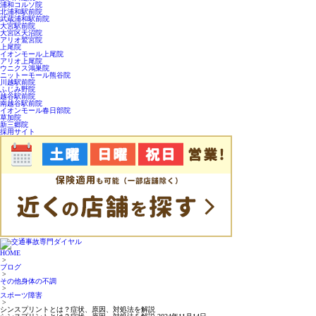
浦和コルソ院
北浦和駅前院
武蔵浦和駅前院
大宮駅前院
大宮区天沼院
アリオ鷲宮院
上尾院
イオンモール上尾院
アリオ上尾院
ウニクス鴻巣院
ニットーモール熊谷院
川越駅前院
ふじみ野院
越谷駅前院
南越谷駅前院
イオンモール春日部院
草加院
新三郷院
採用サイト
HOME
>
ブログ
>
その他身体の不調
>
スポーツ障害
>
シンスプリントとは？症状、原因、対処法を解説