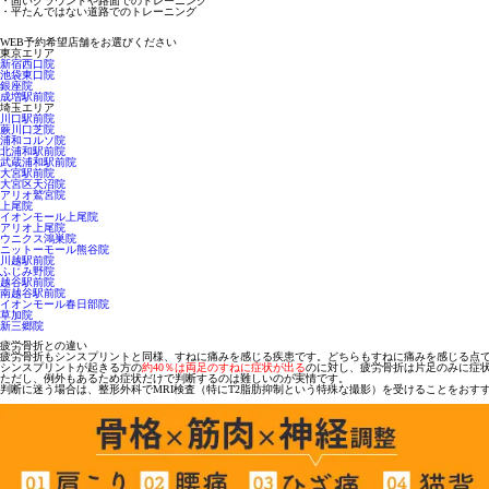
・固いグラウンドや路面でのトレーニング
・平たんではない道路でのトレーニング
WEB予約希望店舗をお選びください
東京エリア
新宿西口院
池袋東口院
銀座院
成増駅前院
埼玉エリア
川口駅前院
蕨川口芝院
浦和コルソ院
北浦和駅前院
武蔵浦和駅前院
大宮駅前院
大宮区天沼院
アリオ鷲宮院
上尾院
イオンモール上尾院
アリオ上尾院
ウニクス鴻巣院
ニットーモール熊谷院
川越駅前院
ふじみ野院
越谷駅前院
南越谷駅前院
イオンモール春日部院
草加院
新三郷院
疲労骨折との違い
疲労骨折もシンスプリントと同様、すねに痛みを感じる疾患です。どちらもすねに痛みを感じる点
シンスプリントが起きる方の
約40％は両足のすねに症状が出る
のに対し、疲労骨折は
片足のみ
に症
ただし、例外もあるため症状だけで判断するのは難しいのが実情です。
判断に迷う場合は、
整形外科でMRI検査（特にT2脂肪抑制という特殊な撮影）を受ける
ことをおす