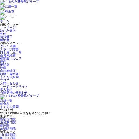
ホーム
施術メニュー
マッサージ
ゆがみ矯正
整体
猫背矯正
鍼治療
お悩みメニュー
ぎっくり腰
スポーツ障害
四十肩・五十肩
坐骨神経痛
椎間板ヘルニア
腰痛
腱鞘炎
膝痛
自律神経症
頭痛・偏頭痛
よくある質問
ブログ
お問い合わせ
コーポレートサイト
求人案内
当院提携の整形外科
店舗一覧
料金表
よくある質問
WEB予約
WEB予約希望店舗をお選びください
東京エリア
新宿西口院
池袋東口院
銀座院
成増駅前院
埼玉エリア
川口駅前院
蕨川口芝院