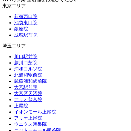
東京エリア
新宿西口院
池袋東口院
銀座院
成増駅前院
埼玉エリア
川口駅前院
蕨川口芝院
浦和コルソ院
北浦和駅前院
武蔵浦和駅前院
大宮駅前院
大宮区天沼院
アリオ鷲宮院
上尾院
イオンモール上尾院
アリオ上尾院
ウニクス鴻巣院
ニットーモール熊谷院