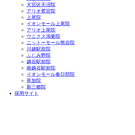
大宮区天沼院
アリオ鷲宮院
上尾院
イオンモール上尾院
アリオ上尾院
ウニクス鴻巣院
ニットーモール熊谷院
川越駅前院
ふじみ野院
越谷駅前院
南越谷駅前院
イオンモール春日部院
草加院
新三郷院
採用サイト