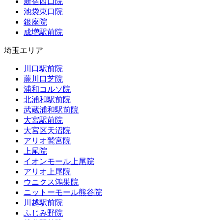
新宿西口院
池袋東口院
銀座院
成増駅前院
埼玉エリア
川口駅前院
蕨川口芝院
浦和コルソ院
北浦和駅前院
武蔵浦和駅前院
大宮駅前院
大宮区天沼院
アリオ鷲宮院
上尾院
イオンモール上尾院
アリオ上尾院
ウニクス鴻巣院
ニットーモール熊谷院
川越駅前院
ふじみ野院