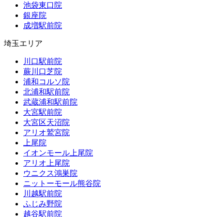
池袋東口院
銀座院
成増駅前院
埼玉エリア
川口駅前院
蕨川口芝院
浦和コルソ院
北浦和駅前院
武蔵浦和駅前院
大宮駅前院
大宮区天沼院
アリオ鷲宮院
上尾院
イオンモール上尾院
アリオ上尾院
ウニクス鴻巣院
ニットーモール熊谷院
川越駅前院
ふじみ野院
越谷駅前院