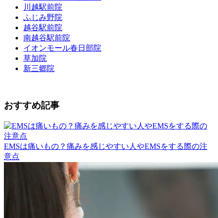
川越駅前院
ふじみ野院
越谷駅前院
南越谷駅前院
イオンモール春日部院
草加院
新三郷院
おすすめ記事
EMSは痛いもの？痛みを感じやすい人やEMSをする際の注
意点