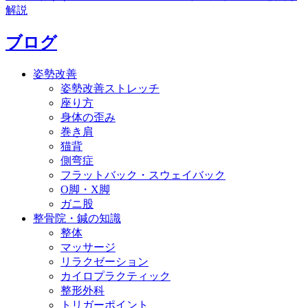
解説
ブログ
姿勢改善
姿勢改善ストレッチ
座り方
身体の歪み
巻き肩
猫背
側弯症
フラットバック・スウェイバック
O脚・X脚
ガニ股
整骨院・鍼の知識
整体
マッサージ
リラクゼーション
カイロプラクティック
整形外科
トリガーポイント