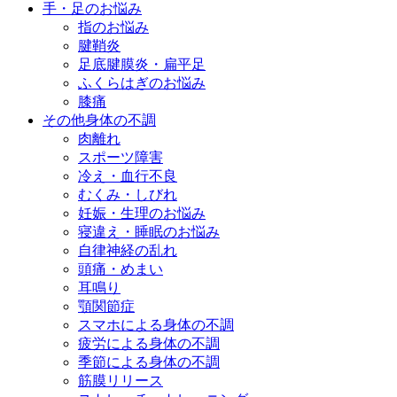
手・足のお悩み
指のお悩み
腱鞘炎
足底腱膜炎・扁平足
ふくらはぎのお悩み
膝痛
その他身体の不調
肉離れ
スポーツ障害
冷え・血行不良
むくみ・しびれ
妊娠・生理のお悩み
寝違え・睡眠のお悩み
自律神経の乱れ
頭痛・めまい
耳鳴り
顎関節症
スマホによる身体の不調
疲労による身体の不調
季節による身体の不調
筋膜リリース