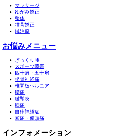
マッサージ
ゆがみ矯正
整体
猫背矯正
鍼治療
お悩みメニュー
ぎっくり腰
スポーツ障害
四十肩・五十肩
坐骨神経痛
椎間板ヘルニア
腰痛
腱鞘炎
膝痛
自律神経症
頭痛・偏頭痛
インフォメーション