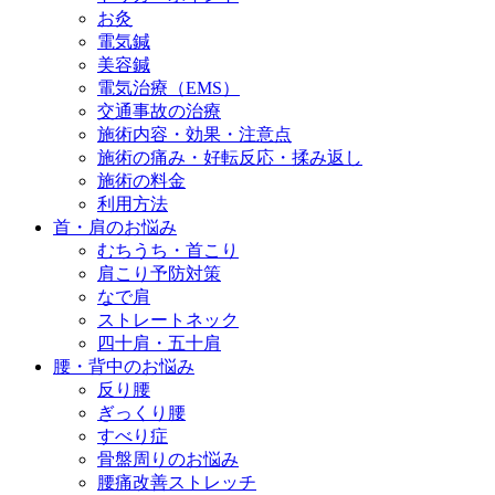
お灸
電気鍼
美容鍼
電気治療（EMS）
交通事故の治療
施術内容・効果・注意点
施術の痛み・好転反応・揉み返し
施術の料金
利用方法
首・肩のお悩み
むちうち・首こり
肩こり予防対策
なで肩
ストレートネック
四十肩・五十肩
腰・背中のお悩み
反り腰
ぎっくり腰
すべり症
骨盤周りのお悩み
腰痛改善ストレッチ