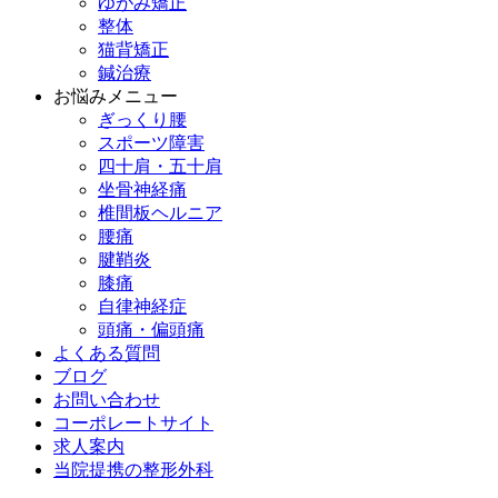
ゆがみ矯正
整体
猫背矯正
鍼治療
お悩みメニュー
ぎっくり腰
スポーツ障害
四十肩・五十肩
坐骨神経痛
椎間板ヘルニア
腰痛
腱鞘炎
膝痛
自律神経症
頭痛・偏頭痛
よくある質問
ブログ
お問い合わせ
コーポレートサイト
求人案内
当院提携の整形外科