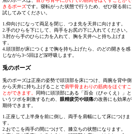
魚のポーズは、
首から背中にかけての筋肉をほぐすことがで
きるポーズ
です。寝転がった状態で行うため、ぜひ寝る前に
試してみてください。
1.仰向けになって両足を閉じ、つま先を天井に向けます。
2.手のひらを下にして、両手をお尻の下に入れてください。
3.肘から手のひらに力を入れて、胸を天井へと持ち上げま
す。
4.頭頂部が床につくまで胸を持ち上げたら、のどの開きを感
じながら3~5回ほど深呼吸します。
兎のポーズ
兎のポーズは正座の姿勢で頭頂部を床につけ、両腕を背中側
から天井に持ち上げることで
肩甲骨まわりの筋肉をほぐすこ
とができます。
同時に頭頂部にある「百会（びゃくえ）」と
いうツボを刺激するため、
眼精疲労や頭痛
の改善にも効果が
期待できます。
1.正座して上半身を前に倒し、両手を肩幅にして床につけま
す。
2.おでこを両手の間につけて、膝立ちの状態になります。