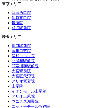
東京エリア
新宿西口院
池袋東口院
銀座院
成増駅前院
埼玉エリア
川口駅前院
蕨川口芝院
浦和コルソ院
北浦和駅前院
武蔵浦和駅前院
大宮駅前院
大宮区天沼院
アリオ鷲宮院
上尾院
イオンモール上尾院
アリオ上尾院
ウニクス鴻巣院
ニットーモール熊谷院