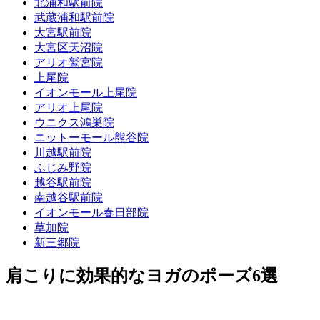
北浦和駅前院
武蔵浦和駅前院
大宮駅前院
大宮区天沼院
アリオ鷲宮院
上尾院
イオンモール上尾院
アリオ上尾院
ウニクス鴻巣院
ニットーモール熊谷院
川越駅前院
ふじみ野院
越谷駅前院
南越谷駅前院
イオンモール春日部院
草加院
新三郷院
肩こりに効果的なヨガのポーズ6選