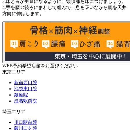
3.床と首が垂直になるように、頭頂部を床につけましょう。
4.手を腰の後ろにまわして組んで、息を吸いながら腕を天井
方向に伸ばします。
WEB予約希望店舗をお選びください
東京エリア
新宿西口院
池袋東口院
銀座院
成増駅前院
埼玉エリア
川口駅前院
蕨川口芝院