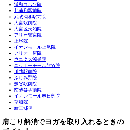
浦和コルソ院
北浦和駅前院
武蔵浦和駅前院
大宮駅前院
大宮区天沼院
アリオ鷲宮院
上尾院
イオンモール上尾院
アリオ上尾院
ウニクス鴻巣院
ニットーモール熊谷院
川越駅前院
ふじみ野院
越谷駅前院
南越谷駅前院
イオンモール春日部院
草加院
新三郷院
肩こり解消でヨガを取り入れるときの