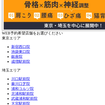
WEB予約希望店舗をお選びください
東京エリア
新宿西口院
池袋東口院
銀座院
成増駅前院
埼玉エリア
川口駅前院
蕨川口芝院
浦和コルソ院
北浦和駅前院
武蔵浦和駅前院
大宮駅前院