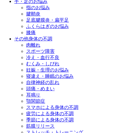
手・足のお悩み
指のお悩み
腱鞘炎
足底腱膜炎・扁平足
ふくらはぎのお悩み
膝痛
その他身体の不調
肉離れ
スポーツ障害
冷え・血行不良
むくみ・しびれ
妊娠・生理のお悩み
寝違え・睡眠のお悩み
自律神経の乱れ
頭痛・めまい
耳鳴り
顎関節症
スマホによる身体の不調
疲労による身体の不調
季節による身体の不調
筋膜リリース
ストレッチ・トレーニング