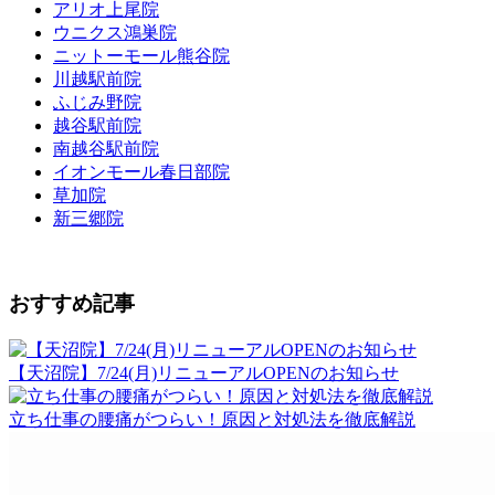
アリオ上尾院
ウニクス鴻巣院
ニットーモール熊谷院
川越駅前院
ふじみ野院
越谷駅前院
南越谷駅前院
イオンモール春日部院
草加院
新三郷院
おすすめ記事
【天沼院】7/24(月)リニューアルOPENのお知らせ
立ち仕事の腰痛がつらい！原因と対処法を徹底解説