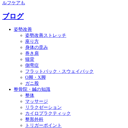
ルフケアも
ブログ
姿勢改善
姿勢改善ストレッチ
座り方
身体の歪み
巻き肩
猫背
側弯症
フラットバック・スウェイバック
O脚・X脚
ガニ股
整骨院・鍼の知識
整体
マッサージ
リラクゼーション
カイロプラクティック
整形外科
トリガーポイント