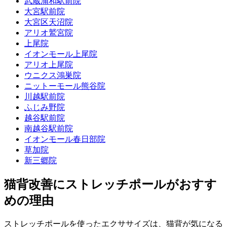
武蔵浦和駅前院
大宮駅前院
大宮区天沼院
アリオ鷲宮院
上尾院
イオンモール上尾院
アリオ上尾院
ウニクス鴻巣院
ニットーモール熊谷院
川越駅前院
ふじみ野院
越谷駅前院
南越谷駅前院
イオンモール春日部院
草加院
新三郷院
猫背改善にストレッチポールがおすす
めの理由
ストレッチポールを使ったエクササイズは、猫背が気になる