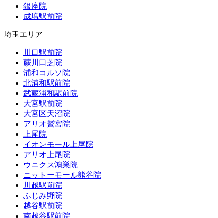
銀座院
成増駅前院
埼玉エリア
川口駅前院
蕨川口芝院
浦和コルソ院
北浦和駅前院
武蔵浦和駅前院
大宮駅前院
大宮区天沼院
アリオ鷲宮院
上尾院
イオンモール上尾院
アリオ上尾院
ウニクス鴻巣院
ニットーモール熊谷院
川越駅前院
ふじみ野院
越谷駅前院
南越谷駅前院