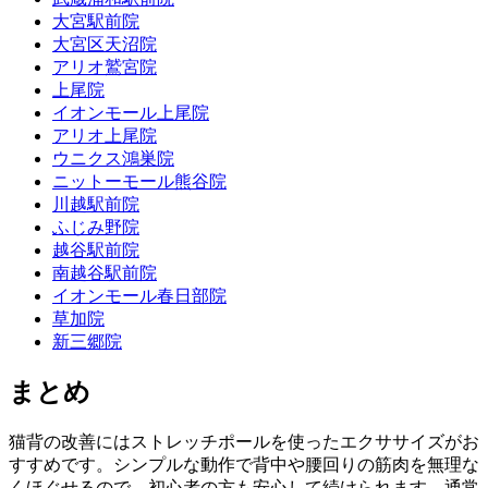
大宮駅前院
大宮区天沼院
アリオ鷲宮院
上尾院
イオンモール上尾院
アリオ上尾院
ウニクス鴻巣院
ニットーモール熊谷院
川越駅前院
ふじみ野院
越谷駅前院
南越谷駅前院
イオンモール春日部院
草加院
新三郷院
まとめ
猫背の改善にはストレッチポールを使ったエクササイズがお
すすめです。シンプルな動作で背中や腰回りの筋肉を無理な
くほぐせるので、初心者の方も安心して続けられます。通常