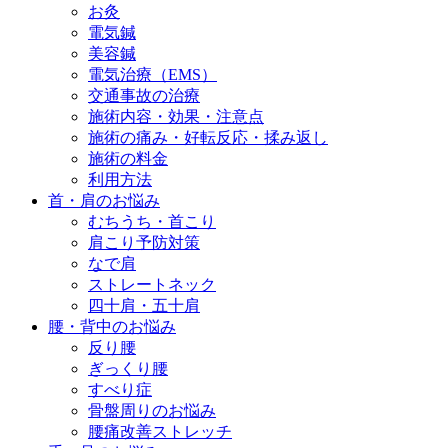
お灸
電気鍼
美容鍼
電気治療（EMS）
交通事故の治療
施術内容・効果・注意点
施術の痛み・好転反応・揉み返し
施術の料金
利用方法
首・肩のお悩み
むちうち・首こり
肩こり予防対策
なで肩
ストレートネック
四十肩・五十肩
腰・背中のお悩み
反り腰
ぎっくり腰
すべり症
骨盤周りのお悩み
腰痛改善ストレッチ