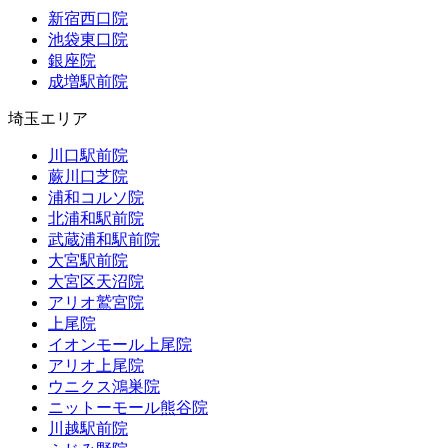
新宿西口院
池袋東口院
銀座院
成増駅前院
埼玉エリア
川口駅前院
蕨川口芝院
浦和コルソ院
北浦和駅前院
武蔵浦和駅前院
大宮駅前院
大宮区天沼院
アリオ鷲宮院
上尾院
イオンモール上尾院
アリオ上尾院
ウニクス鴻巣院
ニットーモール熊谷院
川越駅前院