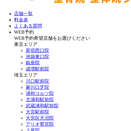
店舗一覧
料金表
よくある質問
WEB予約
WEB予約希望店舗をお選びください
東京エリア
新宿西口院
池袋東口院
銀座院
成増駅前院
埼玉エリア
川口駅前院
蕨川口芝院
浦和コルソ院
北浦和駅前院
武蔵浦和駅前院
大宮駅前院
大宮区天沼院
アリオ鷲宮院
上尾院