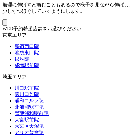
無理に伸ばすと痛むこともあるので様子を見ながら伸ばし、
少しずつほぐしていくようにします。
WEB予約希望店舗をお選びください
東京エリア
新宿西口院
池袋東口院
銀座院
成増駅前院
埼玉エリア
川口駅前院
蕨川口芝院
浦和コルソ院
北浦和駅前院
武蔵浦和駅前院
大宮駅前院
大宮区天沼院
アリオ鷲宮院