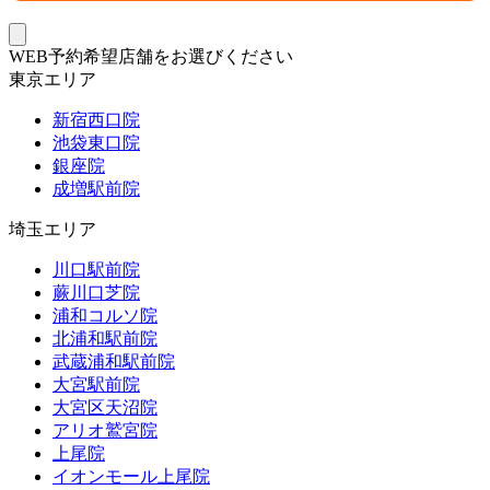
WEB予約希望店舗をお選びください
東京エリア
新宿西口院
池袋東口院
銀座院
成増駅前院
埼玉エリア
川口駅前院
蕨川口芝院
浦和コルソ院
北浦和駅前院
武蔵浦和駅前院
大宮駅前院
大宮区天沼院
アリオ鷲宮院
上尾院
イオンモール上尾院