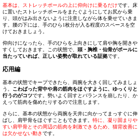
基本は、ストレッチポールの上に仰向けに乗るだけ
です。床
に置いたストレッチポールをまたぐようにしてお尻から乗
り、頭がはみ出さないように注意しながら体を乗せていきま
す。腰の下には、手のひら1枚分が入る程度のスペースを空
けておきましょう。
仰向けになったら、手のひらを上向きにして肩や胸を開きや
すくしておきます。この状態で、
頭・胸椎・仙骨がポールに
当たっていれば、正しい姿勢が取れている証拠
です。
応用編
基本の状態でキープできたら、両腕を大きく回してみましょ
う。
こわばった背中や肩の筋肉をほぐすように、ゆっくりと
行うのがコツ
です。勢いよく回すとバランスを崩したり、か
えって筋肉を傷めたりするので注意します。
さらに、基本の状態から両腕を天井に向かってまっすぐに伸
ばし、肩甲骨をほぐすこともできます。
特に、凝り固まりや
すい肩甲骨とその周辺の筋肉を刺激できるため、猫背改善に
は欠かせない動き
です。