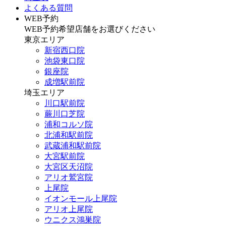
よくある質問
WEB予約
WEB予約希望店舗をお選びください
東京エリア
新宿西口院
池袋東口院
銀座院
成増駅前院
埼玉エリア
川口駅前院
蕨川口芝院
浦和コルソ院
北浦和駅前院
武蔵浦和駅前院
大宮駅前院
大宮区天沼院
アリオ鷲宮院
上尾院
イオンモール上尾院
アリオ上尾院
ウニクス鴻巣院