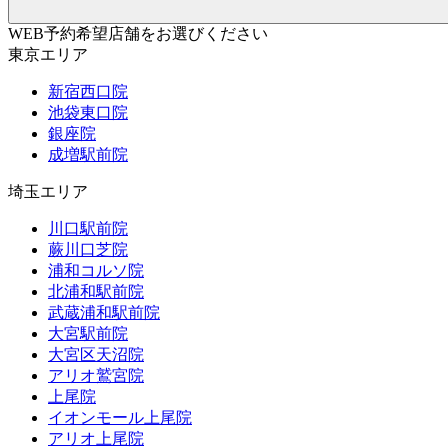
WEB予約希望店舗をお選びください
東京エリア
新宿西口院
池袋東口院
銀座院
成増駅前院
埼玉エリア
川口駅前院
蕨川口芝院
浦和コルソ院
北浦和駅前院
武蔵浦和駅前院
大宮駅前院
大宮区天沼院
アリオ鷲宮院
上尾院
イオンモール上尾院
アリオ上尾院