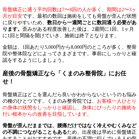
骨盤矯正に通う平均回数は7〜8回の人が多く、期間は2〜3ヶ
月が目安
です。最初の数回は施術をしても骨盤が歪んだ状態
に戻りやすいため、
数日から一週間ごとに数回通う必要があ
ります。
歪みがある程度改善した後は、2週間に1回、1ヶ月
に1回と間隔を開けていき、施術は終了となります。
金額は、1回あたり5,000円から8,000円のところが多く、整骨
院や整体院などによってさまざまです。事前にしっかりと確
認をするようにしましょう。
産後の骨盤矯正なら「くまのみ整骨院」にお任
せ！
骨盤矯正はどこを選んだら良いかわからないというのも悩み
の種のひとつです。くまのみ整骨院では、
お客様一人ひとり
の身体の状態をしっかりと確認し、身体にぴったりの施術を
行い根本からの改善を目指しています。
骨盤が歪んだままでは、腰痛だけではなく冷えやむくみなど
の不調につながることもある
ため、出産後は早めに骨盤矯正
をすることがおすすめです。産後の不調に悩んでいる人や骨