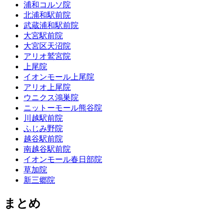
浦和コルソ院
北浦和駅前院
武蔵浦和駅前院
大宮駅前院
大宮区天沼院
アリオ鷲宮院
上尾院
イオンモール上尾院
アリオ上尾院
ウニクス鴻巣院
ニットーモール熊谷院
川越駅前院
ふじみ野院
越谷駅前院
南越谷駅前院
イオンモール春日部院
草加院
新三郷院
まとめ