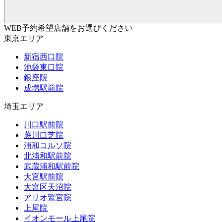
WEB予約希望店舗をお選びください
東京エリア
新宿西口院
池袋東口院
銀座院
成増駅前院
埼玉エリア
川口駅前院
蕨川口芝院
浦和コルソ院
北浦和駅前院
武蔵浦和駅前院
大宮駅前院
大宮区天沼院
アリオ鷲宮院
上尾院
イオンモール上尾院