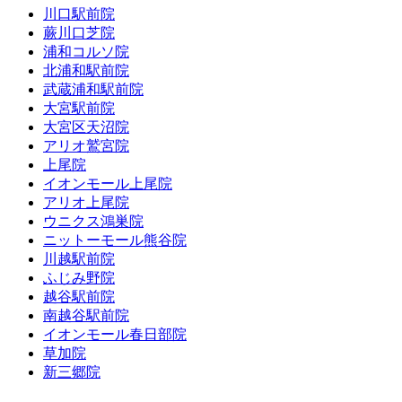
川口駅前院
蕨川口芝院
浦和コルソ院
北浦和駅前院
武蔵浦和駅前院
大宮駅前院
大宮区天沼院
アリオ鷲宮院
上尾院
イオンモール上尾院
アリオ上尾院
ウニクス鴻巣院
ニットーモール熊谷院
川越駅前院
ふじみ野院
越谷駅前院
南越谷駅前院
イオンモール春日部院
草加院
新三郷院