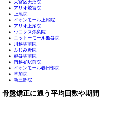
大宮区天沼院
アリオ鷲宮院
上尾院
イオンモール上尾院
アリオ上尾院
ウニクス鴻巣院
ニットーモール熊谷院
川越駅前院
ふじみ野院
越谷駅前院
南越谷駅前院
イオンモール春日部院
草加院
新三郷院
骨盤矯正に通う平均回数や期間