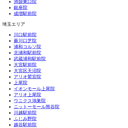
池袋東口院
銀座院
成増駅前院
埼玉エリア
川口駅前院
蕨川口芝院
浦和コルソ院
北浦和駅前院
武蔵浦和駅前院
大宮駅前院
大宮区天沼院
アリオ鷲宮院
上尾院
イオンモール上尾院
アリオ上尾院
ウニクス鴻巣院
ニットーモール熊谷院
川越駅前院
ふじみ野院
越谷駅前院