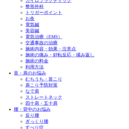
カイロプラクティック
整形外科
トリガーポイント
お灸
電気鍼
美容鍼
電気治療（EMS）
交通事故の治療
施術内容・効果・注意点
施術の痛み・好転反応・揉み返し
施術の料金
利用方法
首・肩のお悩み
むちうち・首こり
肩こり予防対策
なで肩
ストレートネック
四十肩・五十肩
腰・背中のお悩み
反り腰
ぎっくり腰
すべり症