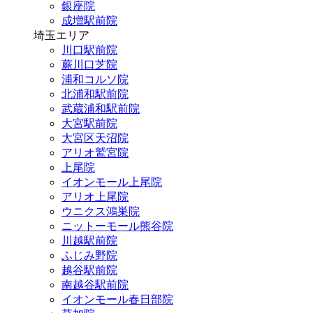
銀座院
成増駅前院
埼玉エリア
川口駅前院
蕨川口芝院
浦和コルソ院
北浦和駅前院
武蔵浦和駅前院
大宮駅前院
大宮区天沼院
アリオ鷲宮院
上尾院
イオンモール上尾院
アリオ上尾院
ウニクス鴻巣院
ニットーモール熊谷院
川越駅前院
ふじみ野院
越谷駅前院
南越谷駅前院
イオンモール春日部院