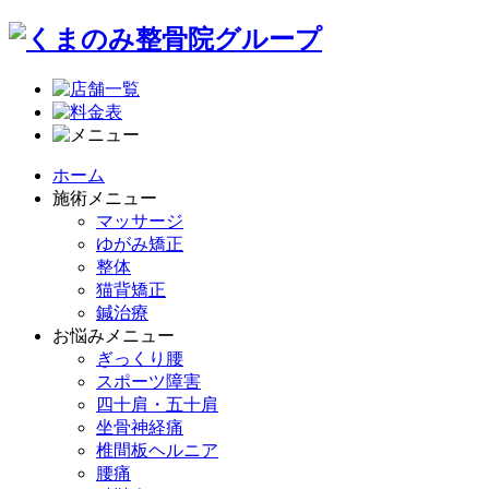
ホーム
施術メニュー
マッサージ
ゆがみ矯正
整体
猫背矯正
鍼治療
お悩みメニュー
ぎっくり腰
スポーツ障害
四十肩・五十肩
坐骨神経痛
椎間板ヘルニア
腰痛