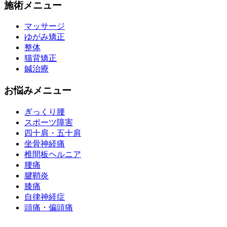
施術メニュー
マッサージ
ゆがみ矯正
整体
猫背矯正
鍼治療
お悩みメニュー
ぎっくり腰
スポーツ障害
四十肩・五十肩
坐骨神経痛
椎間板ヘルニア
腰痛
腱鞘炎
膝痛
自律神経症
頭痛・偏頭痛
運営会社 株式会社くまのみ