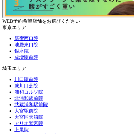
WEB予約希望店舗をお選びください
東京エリア
新宿西口院
池袋東口院
銀座院
成増駅前院
埼玉エリア
川口駅前院
蕨川口芝院
浦和コルソ院
北浦和駅前院
武蔵浦和駅前院
大宮駅前院
大宮区天沼院
アリオ鷲宮院
上尾院