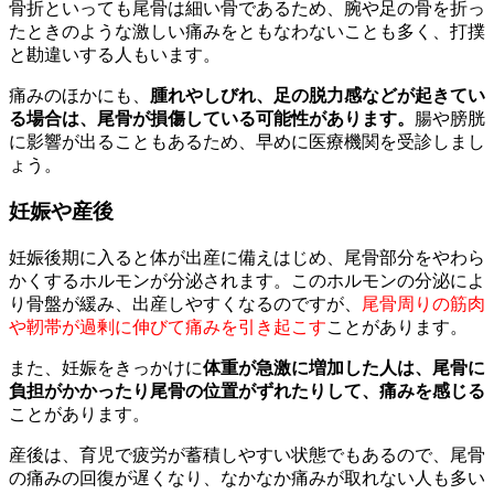
骨折といっても尾骨は細い骨であるため、腕や足の骨を折っ
たときのような激しい痛みをともなわないことも多く、打撲
と勘違いする人もいます。
痛みのほかにも、
腫れやしびれ、足の脱力感などが起きてい
る場合は、尾骨が損傷している可能性があります。
腸や膀胱
に影響が出ることもあるため、早めに医療機関を受診しまし
ょう。
妊娠や産後
妊娠後期に入ると体が出産に備えはじめ、尾骨部分をやわら
かくするホルモンが分泌されます。このホルモンの分泌によ
り骨盤が緩み、出産しやすくなるのですが、
尾骨周りの筋肉
や靭帯が過剰に伸びて痛みを引き起こす
ことがあります。
また、妊娠をきっかけに
体重が急激に増加した人は、尾骨に
負担がかかったり尾骨の位置がずれたりして、痛みを感じる
ことがあります。
産後は、育児で疲労が蓄積しやすい状態でもあるので、尾骨
の痛みの回復が遅くなり、なかなか痛みが取れない人も多い