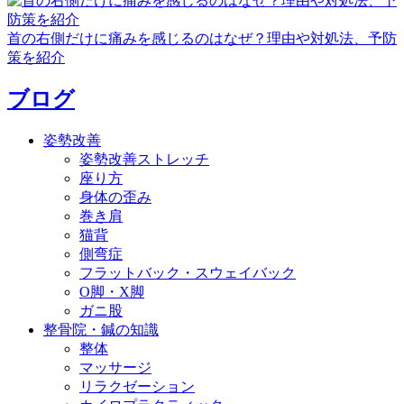
首の右側だけに痛みを感じるのはなぜ？理由や対処法、予防
策を紹介
ブログ
姿勢改善
姿勢改善ストレッチ
座り方
身体の歪み
巻き肩
猫背
側弯症
フラットバック・スウェイバック
O脚・X脚
ガニ股
整骨院・鍼の知識
整体
マッサージ
リラクゼーション