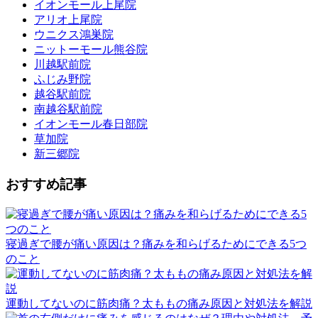
イオンモール上尾院
アリオ上尾院
ウニクス鴻巣院
ニットーモール熊谷院
川越駅前院
ふじみ野院
越谷駅前院
南越谷駅前院
イオンモール春日部院
草加院
新三郷院
おすすめ記事
寝過ぎで腰が痛い原因は？痛みを和らげるためにできる5つ
のこと
運動してないのに筋肉痛？太ももの痛み原因と対処法を解説