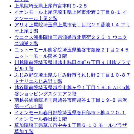
上尾院
埼玉県上尾市宮本町９-２８
イオンモール上尾院
埼玉県上尾市愛宕３丁目８-１ イ
オンモール上尾２階
アリオ上尾院
埼玉県上尾市壱丁目北２９番地１４ アリ
オ上尾１階
ウニクス鴻巣院
埼玉県鴻巣市北新宿２２５-１ ウニク
ス鴻巣２階
ニットーモール熊谷院
埼玉県熊谷市銀座２丁目２４５
ニットーモール熊谷３階
川越駅前院
埼玉県川越市脇田本町６丁目９ 川越プラザ
ビル１階
ふじみ野院
埼玉県ふじみ野市うれし野２丁目１０-８７
トナリエふじみ野１階
越谷駅前院
埼玉県越谷市越ヶ谷１丁目１６-６ ALCo越
谷ショッピングスクエア２階
南越谷駅前院
埼玉県越谷市南越谷１丁目１９-８ 吉沢
第一ビル１階
イオンモール春日部院
埼玉県春日部市下柳４２０-１
イオンモール春日部１階
草加院
埼玉県草加市中央１丁目６-１０ モールプラザ
草加１階