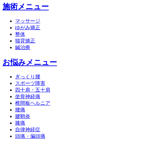
施術メニュー
マッサージ
ゆがみ矯正
整体
猫背矯正
鍼治療
お悩みメニュー
ぎっくり腰
スポーツ障害
四十肩・五十肩
坐骨神経痛
椎間板ヘルニア
腰痛
腱鞘炎
膝痛
自律神経症
頭痛・偏頭痛