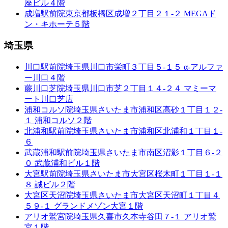
座ビル４階
成増駅前院
東京都板橋区成増２丁目２１-２ MEGAド
ン・キホーテ５階
埼玉県
川口駅前院
埼玉県川口市栄町３丁目５-１５ α-アルファ
ー川口４階
蕨川口芝院
埼玉県川口市芝２丁目１４-２４ マミーマ
ート川口芝店
浦和コルソ院
埼玉県さいたま市浦和区高砂１丁目１２-
１ 浦和コルソ２階
北浦和駅前院
埼玉県さいたま市浦和区北浦和１丁目１-
６
武蔵浦和駅前院
埼玉県さいたま市南区沼影１丁目６-２
０ 武蔵浦和ビル１階
大宮駅前院
埼玉県さいたま市大宮区桜木町１丁目１-１
８ 誠ビル２階
大宮区天沼院
埼玉県さいたま市大宮区天沼町１丁目４
５９-１ グランドメゾン大宮１階
アリオ鷲宮院
埼玉県久喜市久本寺谷田７-１ アリオ鷲
宮１階