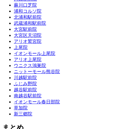
蕨川口芝院
浦和コルソ院
北浦和駅前院
武蔵浦和駅前院
大宮駅前院
大宮区天沼院
アリオ鷲宮院
上尾院
イオンモール上尾院
アリオ上尾院
ウニクス鴻巣院
ニットーモール熊谷院
川越駅前院
ふじみ野院
越谷駅前院
南越谷駅前院
イオンモール春日部院
草加院
新三郷院
まとめ