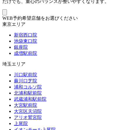
だけでも、重心のバランスが整いやすくなります。
WEB予約希望店舗をお選びください
東京エリア
新宿西口院
池袋東口院
銀座院
成増駅前院
埼玉エリア
川口駅前院
蕨川口芝院
浦和コルソ院
北浦和駅前院
武蔵浦和駅前院
大宮駅前院
大宮区天沼院
アリオ鷲宮院
上尾院
イオンモール上尾院