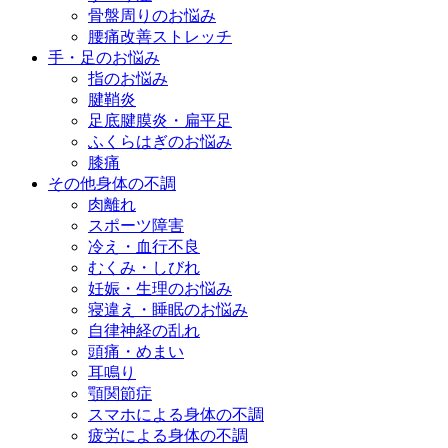
骨盤周りのお悩み
腰痛改善ストレッチ
手・足のお悩み
指のお悩み
腱鞘炎
足底腱膜炎・扁平足
ふくらはぎのお悩み
膝痛
その他身体の不調
肉離れ
スポーツ障害
冷え・血行不良
むくみ・しびれ
妊娠・生理のお悩み
寝違え・睡眠のお悩み
自律神経の乱れ
頭痛・めまい
耳鳴り
顎関節症
スマホによる身体の不調
疲労による身体の不調