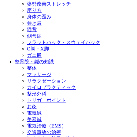
姿勢改善ストレッチ
座り方
身体の歪み
巻き肩
猫背
側弯症
フラットバック・スウェイバック
O脚・X脚
ガニ股
整骨院・鍼の知識
整体
マッサージ
リラクゼーション
カイロプラクティック
整形外科
トリガーポイント
お灸
電気鍼
美容鍼
電気治療（EMS）
交通事故の治療