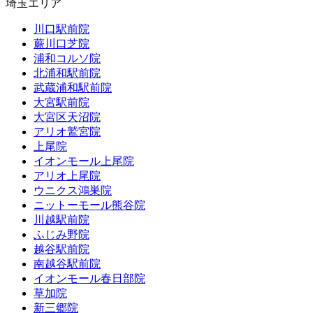
埼玉エリア
川口駅前院
蕨川口芝院
浦和コルソ院
北浦和駅前院
武蔵浦和駅前院
大宮駅前院
大宮区天沼院
アリオ鷲宮院
上尾院
イオンモール上尾院
アリオ上尾院
ウニクス鴻巣院
ニットーモール熊谷院
川越駅前院
ふじみ野院
越谷駅前院
南越谷駅前院
イオンモール春日部院
草加院
新三郷院