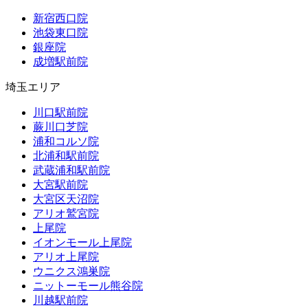
新宿西口院
池袋東口院
銀座院
成増駅前院
埼玉エリア
川口駅前院
蕨川口芝院
浦和コルソ院
北浦和駅前院
武蔵浦和駅前院
大宮駅前院
大宮区天沼院
アリオ鷲宮院
上尾院
イオンモール上尾院
アリオ上尾院
ウニクス鴻巣院
ニットーモール熊谷院
川越駅前院