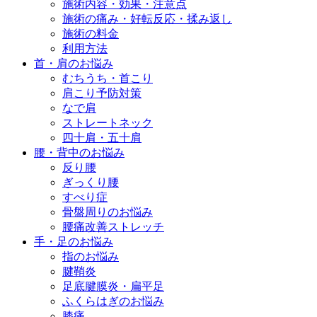
施術内容・効果・注意点
施術の痛み・好転反応・揉み返し
施術の料金
利用方法
首・肩のお悩み
むちうち・首こり
肩こり予防対策
なで肩
ストレートネック
四十肩・五十肩
腰・背中のお悩み
反り腰
ぎっくり腰
すべり症
骨盤周りのお悩み
腰痛改善ストレッチ
手・足のお悩み
指のお悩み
腱鞘炎
足底腱膜炎・扁平足
ふくらはぎのお悩み
膝痛