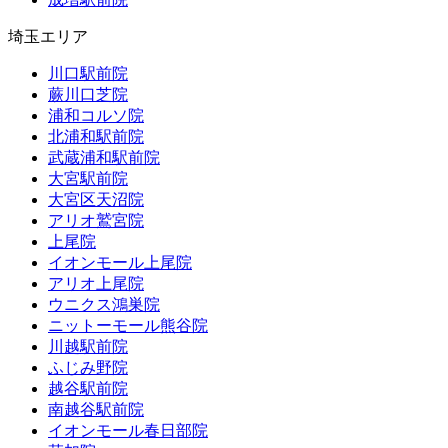
埼玉エリア
川口駅前院
蕨川口芝院
浦和コルソ院
北浦和駅前院
武蔵浦和駅前院
大宮駅前院
大宮区天沼院
アリオ鷲宮院
上尾院
イオンモール上尾院
アリオ上尾院
ウニクス鴻巣院
ニットーモール熊谷院
川越駅前院
ふじみ野院
越谷駅前院
南越谷駅前院
イオンモール春日部院