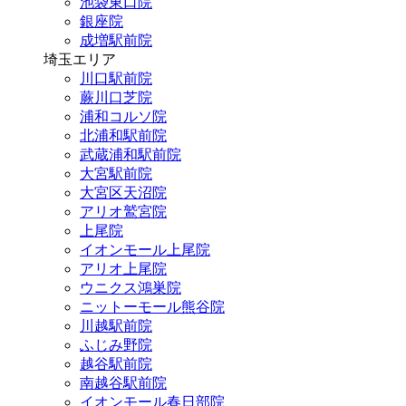
池袋東口院
銀座院
成増駅前院
埼玉エリア
川口駅前院
蕨川口芝院
浦和コルソ院
北浦和駅前院
武蔵浦和駅前院
大宮駅前院
大宮区天沼院
アリオ鷲宮院
上尾院
イオンモール上尾院
アリオ上尾院
ウニクス鴻巣院
ニットーモール熊谷院
川越駅前院
ふじみ野院
越谷駅前院
南越谷駅前院
イオンモール春日部院