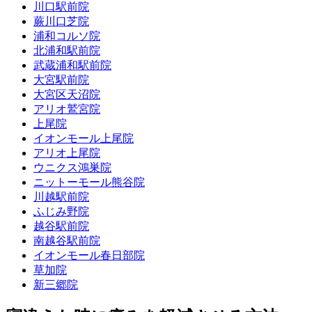
川口駅前院
蕨川口芝院
浦和コルソ院
北浦和駅前院
武蔵浦和駅前院
大宮駅前院
大宮区天沼院
アリオ鷲宮院
上尾院
イオンモール上尾院
アリオ上尾院
ウニクス鴻巣院
ニットーモール熊谷院
川越駅前院
ふじみ野院
越谷駅前院
南越谷駅前院
イオンモール春日部院
草加院
新三郷院