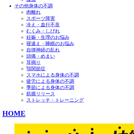
その他身体の不調
肉離れ
スポーツ障害
冷え・血行不良
むくみ・しびれ
妊娠・生理のお悩み
寝違え・睡眠のお悩み
自律神経の乱れ
頭痛・めまい
耳鳴り
顎関節症
スマホによる身体の不調
疲労による身体の不調
季節による身体の不調
筋膜リリース
ストレッチ・トレーニング
HOME