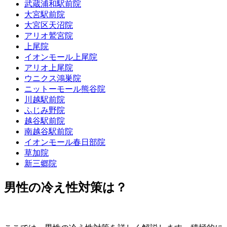
武蔵浦和駅前院
大宮駅前院
大宮区天沼院
アリオ鷲宮院
上尾院
イオンモール上尾院
アリオ上尾院
ウニクス鴻巣院
ニットーモール熊谷院
川越駅前院
ふじみ野院
越谷駅前院
南越谷駅前院
イオンモール春日部院
草加院
新三郷院
男性の冷え性対策は？