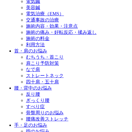
電気鍼
美容鍼
電気治療（EMS）
交通事故の治療
施術内容・効果・注意点
施術の痛み・好転反応・揉み返し
施術の料金
利用方法
首・肩のお悩み
むちうち・首こり
肩こり予防対策
なで肩
ストレートネック
四十肩・五十肩
腰・背中のお悩み
反り腰
ぎっくり腰
すべり症
骨盤周りのお悩み
腰痛改善ストレッチ
手・足のお悩み
指のお悩み