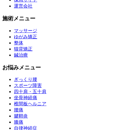
運営会社
施術メニュー
マッサージ
ゆがみ矯正
整体
猫背矯正
鍼治療
お悩みメニュー
ぎっくり腰
スポーツ障害
四十肩・五十肩
坐骨神経痛
椎間板ヘルニア
腰痛
腱鞘炎
膝痛
自律神経症