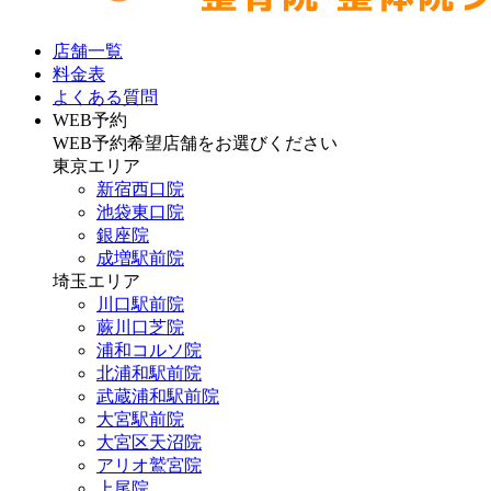
店舗一覧
料金表
よくある質問
WEB予約
WEB予約希望店舗をお選びください
東京エリア
新宿西口院
池袋東口院
銀座院
成増駅前院
埼玉エリア
川口駅前院
蕨川口芝院
浦和コルソ院
北浦和駅前院
武蔵浦和駅前院
大宮駅前院
大宮区天沼院
アリオ鷲宮院
上尾院