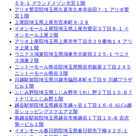
５９-１ グランドメゾン大宮１階
アリオ鷲宮院
埼玉県久喜市久本寺谷田７-１ アリオ鷲
宮１階
上尾院
埼玉県上尾市宮本町９-２８
イオンモール上尾院
埼玉県上尾市愛宕３丁目８-１ イ
オンモール上尾２階
アリオ上尾院
埼玉県上尾市壱丁目北２９番地１４ アリ
オ上尾１階
ウニクス鴻巣院
埼玉県鴻巣市北新宿２２５-１ ウニク
ス鴻巣２階
ニットーモール熊谷院
埼玉県熊谷市銀座２丁目２４５
ニットーモール熊谷３階
川越駅前院
埼玉県川越市脇田本町６丁目９ 川越プラザ
ビル１階
ふじみ野院
埼玉県ふじみ野市うれし野２丁目１０-８７
トナリエふじみ野１階
越谷駅前院
埼玉県越谷市越ヶ谷１丁目１６-６ ALCo越
谷ショッピングスクエア２階
南越谷駅前院
埼玉県越谷市南越谷１丁目１９-８ 吉沢
第一ビル１階
イオンモール春日部院
埼玉県春日部市下柳４２０-１