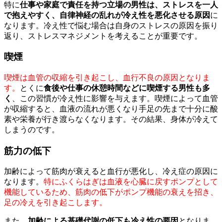
特に
仕事や家庭で責任を持つ立場の男性は、ストレスを一人
で抱えやすく、自律神経の乱れが冷え性を悪化させる原因
に
なります。冷え性で悩む場合は自身のストレスの原因を振り
返り、ストレスマネジメントを考えることが重要です。
喫煙
喫煙は血管の収縮を引き起こし、血行不良の原因となりま
す。
とくに
食後や仕事の休憩時間などに喫煙する男性も多
く
、この習慣が冷え性に影響を与えます。喫煙によって血管
が収縮すると、血液の流れが悪くなり手足の先まで十分に酸
素や栄養が行き渡らなくなります。その結果、身体が冷えて
しまうのです。
筋力の低下
加齢によって筋肉が衰えると血行が悪化し、冷え症の原因に
なります。
特にふくらはぎは血液を心臓に戻すポンプとして
機能しているため、筋肉の低下がポンプ機能の衰えを招き、
足の冷えを引き起こします。
また、
加齢による基礎代謝の低下も冷え性の要因
となりま