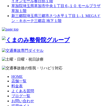
イオンモール春日部１階
草加院
埼玉県草加市中央１丁目６-１０ モールプラザ
草加１階
新三郷院
埼玉県三郷市さつき平１丁目１-１ MEGAド
ン・キホーテ三郷店 地下１階
HOME
店舗一覧
料金表
よくある質問
ブログ一覧
お問い合わせ
採用サイト