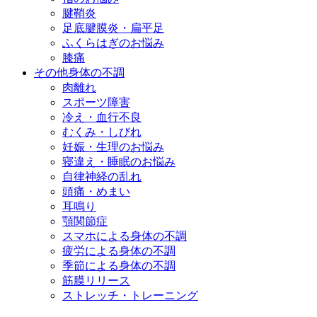
腱鞘炎
足底腱膜炎・扁平足
ふくらはぎのお悩み
膝痛
その他身体の不調
肉離れ
スポーツ障害
冷え・血行不良
むくみ・しびれ
妊娠・生理のお悩み
寝違え・睡眠のお悩み
自律神経の乱れ
頭痛・めまい
耳鳴り
顎関節症
スマホによる身体の不調
疲労による身体の不調
季節による身体の不調
筋膜リリース
ストレッチ・トレーニング