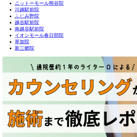
ニットーモール熊谷院
川越駅前院
ふじみ野院
越谷駅前院
南越谷駅前院
イオンモール春日部院
草加院
新三郷院