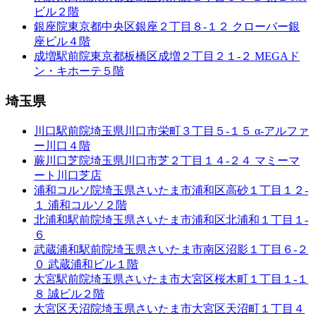
ビル２階
銀座院
東京都中央区銀座２丁目８-１２ クローバー銀
座ビル４階
成増駅前院
東京都板橋区成増２丁目２１-２ MEGAド
ン・キホーテ５階
埼玉県
川口駅前院
埼玉県川口市栄町３丁目５-１５ α-アルファ
ー川口４階
蕨川口芝院
埼玉県川口市芝２丁目１４-２４ マミーマ
ート川口芝店
浦和コルソ院
埼玉県さいたま市浦和区高砂１丁目１２-
１ 浦和コルソ２階
北浦和駅前院
埼玉県さいたま市浦和区北浦和１丁目１-
６
武蔵浦和駅前院
埼玉県さいたま市南区沼影１丁目６-２
０ 武蔵浦和ビル１階
大宮駅前院
埼玉県さいたま市大宮区桜木町１丁目１-１
８ 誠ビル２階
大宮区天沼院
埼玉県さいたま市大宮区天沼町１丁目４