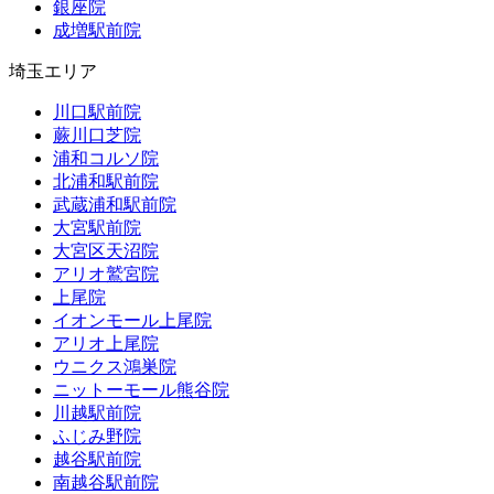
銀座院
成増駅前院
埼玉エリア
川口駅前院
蕨川口芝院
浦和コルソ院
北浦和駅前院
武蔵浦和駅前院
大宮駅前院
大宮区天沼院
アリオ鷲宮院
上尾院
イオンモール上尾院
アリオ上尾院
ウニクス鴻巣院
ニットーモール熊谷院
川越駅前院
ふじみ野院
越谷駅前院
南越谷駅前院