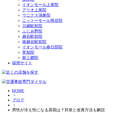
イオンモール上尾院
アリオ上尾院
ウニクス鴻巣院
ニットーモール熊谷院
川越駅前院
ふじみ野院
越谷駅前院
南越谷駅前院
イオンモール春日部院
草加院
新三郷院
採用サイト
HOME
>
ブログ
>
男性が冷え性になる原因は？対策と改善方法も解説