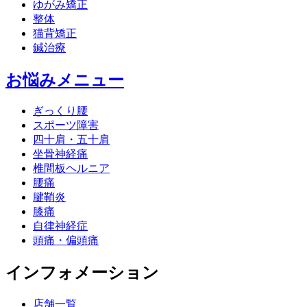
ゆがみ矯正
整体
猫背矯正
鍼治療
お悩みメニュー
ぎっくり腰
スポーツ障害
四十肩・五十肩
坐骨神経痛
椎間板ヘルニア
腰痛
腱鞘炎
膝痛
自律神経症
頭痛・偏頭痛
インフォメーション
店舗一覧