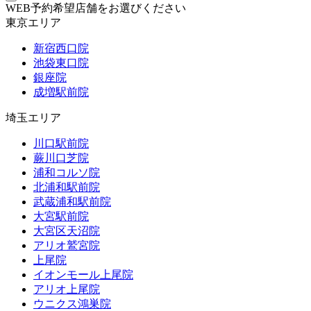
WEB予約希望店舗をお選びください
東京エリア
新宿西口院
池袋東口院
銀座院
成増駅前院
埼玉エリア
川口駅前院
蕨川口芝院
浦和コルソ院
北浦和駅前院
武蔵浦和駅前院
大宮駅前院
大宮区天沼院
アリオ鷲宮院
上尾院
イオンモール上尾院
アリオ上尾院
ウニクス鴻巣院