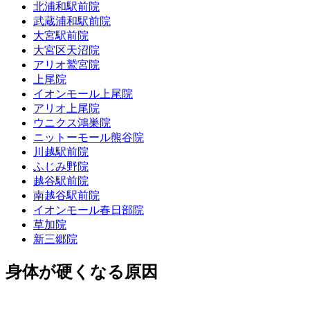
北浦和駅前院
武蔵浦和駅前院
大宮駅前院
大宮区天沼院
アリオ鷲宮院
上尾院
イオンモール上尾院
アリオ上尾院
ウニクス鴻巣院
ニットーモール熊谷院
川越駅前院
ふじみ野院
越谷駅前院
南越谷駅前院
イオンモール春日部院
草加院
新三郷院
身体が硬くなる原因