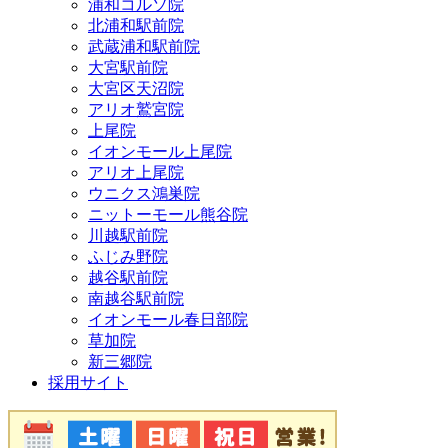
浦和コルソ院
北浦和駅前院
武蔵浦和駅前院
大宮駅前院
大宮区天沼院
アリオ鷲宮院
上尾院
イオンモール上尾院
アリオ上尾院
ウニクス鴻巣院
ニットーモール熊谷院
川越駅前院
ふじみ野院
越谷駅前院
南越谷駅前院
イオンモール春日部院
草加院
新三郷院
採用サイト