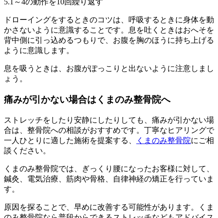
5.1～4の動作を10回繰り返す
ドローイングをするときのコツは、呼吸するときに身体を動
かさないように意識することです。息を吐くときはおへそを
背中側に引っ込めるつもりで、お腹を胸のほうに持ち上げる
ように意識します。
息を吸うときは、お腹がぽっこりと出ないように注意しまし
ょう。
痛みが引かない場合はくまのみ整骨院へ
ストレッチをしたり安静にしたりしても、痛みが引かない場
合は、整骨院への相談がおすすめです。丁寧なヒアリングで
一人ひとりに適した施術を提案する、
くまのみ整骨院
にご相
談ください。
くまのみ整骨院では、ぎっくり腰になったお客様に対して、
鍼灸、電気治療、筋肉や骨格、自律神経の矯正を行っていま
す。
原因を探ることで、早めに改善する可能性があります。くま
のみ整骨院なら普段からできるストレッチなどもアドバイス