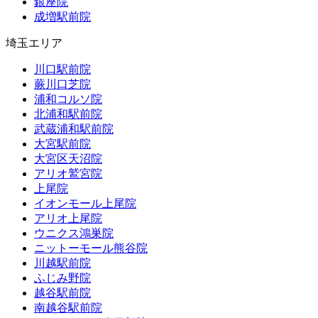
銀座院
成増駅前院
埼玉エリア
川口駅前院
蕨川口芝院
浦和コルソ院
北浦和駅前院
武蔵浦和駅前院
大宮駅前院
大宮区天沼院
アリオ鷲宮院
上尾院
イオンモール上尾院
アリオ上尾院
ウニクス鴻巣院
ニットーモール熊谷院
川越駅前院
ふじみ野院
越谷駅前院
南越谷駅前院