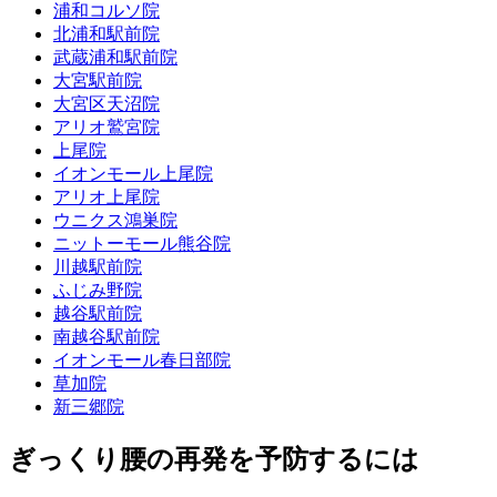
浦和コルソ院
北浦和駅前院
武蔵浦和駅前院
大宮駅前院
大宮区天沼院
アリオ鷲宮院
上尾院
イオンモール上尾院
アリオ上尾院
ウニクス鴻巣院
ニットーモール熊谷院
川越駅前院
ふじみ野院
越谷駅前院
南越谷駅前院
イオンモール春日部院
草加院
新三郷院
ぎっくり腰の再発を予防するには