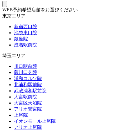
WEB予約希望店舗をお選びください
東京エリア
新宿西口院
池袋東口院
銀座院
成増駅前院
埼玉エリア
川口駅前院
蕨川口芝院
浦和コルソ院
北浦和駅前院
武蔵浦和駅前院
大宮駅前院
大宮区天沼院
アリオ鷲宮院
上尾院
イオンモール上尾院
アリオ上尾院