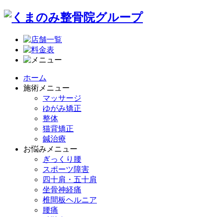
ホーム
施術メニュー
マッサージ
ゆがみ矯正
整体
猫背矯正
鍼治療
お悩みメニュー
ぎっくり腰
スポーツ障害
四十肩・五十肩
坐骨神経痛
椎間板ヘルニア
腰痛