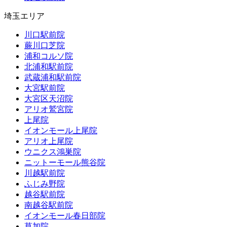
埼玉エリア
川口駅前院
蕨川口芝院
浦和コルソ院
北浦和駅前院
武蔵浦和駅前院
大宮駅前院
大宮区天沼院
アリオ鷲宮院
上尾院
イオンモール上尾院
アリオ上尾院
ウニクス鴻巣院
ニットーモール熊谷院
川越駅前院
ふじみ野院
越谷駅前院
南越谷駅前院
イオンモール春日部院
草加院