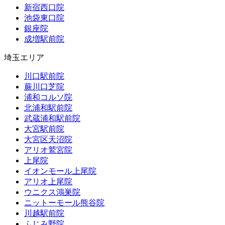
新宿西口院
池袋東口院
銀座院
成増駅前院
埼玉エリア
川口駅前院
蕨川口芝院
浦和コルソ院
北浦和駅前院
武蔵浦和駅前院
大宮駅前院
大宮区天沼院
アリオ鷲宮院
上尾院
イオンモール上尾院
アリオ上尾院
ウニクス鴻巣院
ニットーモール熊谷院
川越駅前院
ふじみ野院