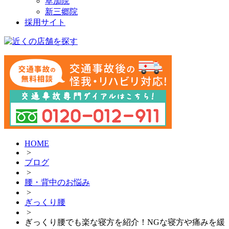
草加院
新三郷院
採用サイト
HOME
>
ブログ
>
腰・背中のお悩み
>
ぎっくり腰
>
ぎっくり腰でも楽な寝方を紹介！NGな寝方や痛みを緩