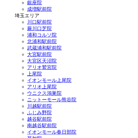
銀座院
成増駅前院
埼玉エリア
川口駅前院
蕨川口芝院
浦和コルソ院
北浦和駅前院
武蔵浦和駅前院
大宮駅前院
大宮区天沼院
アリオ鷲宮院
上尾院
イオンモール上尾院
アリオ上尾院
ウニクス鴻巣院
ニットーモール熊谷院
川越駅前院
ふじみ野院
越谷駅前院
南越谷駅前院
イオンモール春日部院