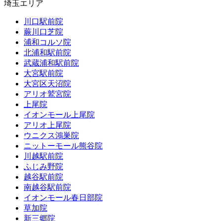
埼玉エリア
川口駅前院
蕨川口芝院
浦和コルソ院
北浦和駅前院
武蔵浦和駅前院
大宮駅前院
大宮区天沼院
アリオ鷲宮院
上尾院
イオンモール上尾院
アリオ上尾院
ウニクス鴻巣院
ニットーモール熊谷院
川越駅前院
ふじみ野院
越谷駅前院
南越谷駅前院
イオンモール春日部院
草加院
新三郷院