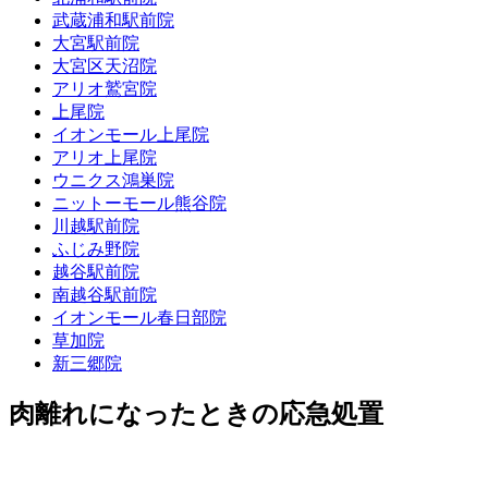
武蔵浦和駅前院
大宮駅前院
大宮区天沼院
アリオ鷲宮院
上尾院
イオンモール上尾院
アリオ上尾院
ウニクス鴻巣院
ニットーモール熊谷院
川越駅前院
ふじみ野院
越谷駅前院
南越谷駅前院
イオンモール春日部院
草加院
新三郷院
肉離れになったときの応急処置