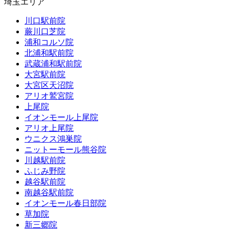
埼玉エリア
川口駅前院
蕨川口芝院
浦和コルソ院
北浦和駅前院
武蔵浦和駅前院
大宮駅前院
大宮区天沼院
アリオ鷲宮院
上尾院
イオンモール上尾院
アリオ上尾院
ウニクス鴻巣院
ニットーモール熊谷院
川越駅前院
ふじみ野院
越谷駅前院
南越谷駅前院
イオンモール春日部院
草加院
新三郷院