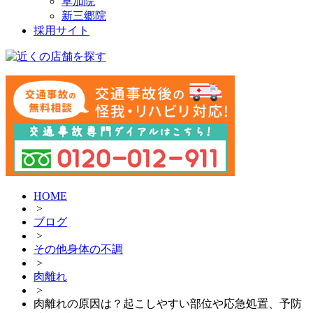
草加院
新三郷院
採用サイト
HOME
>
ブログ
>
その他身体の不調
>
肉離れ
>
肉離れの原因は？起こしやすい部位や応急処置、予防