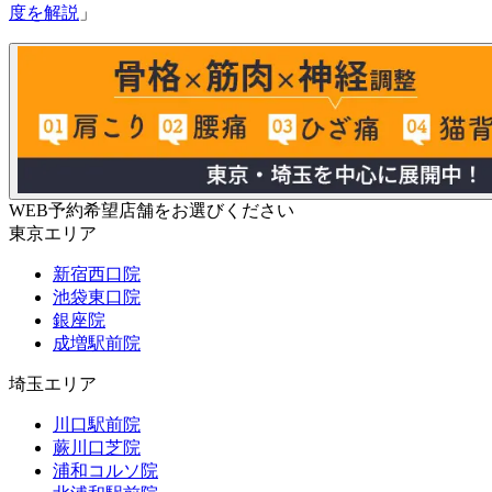
度を解説
」
WEB予約希望店舗をお選びください
東京エリア
新宿西口院
池袋東口院
銀座院
成増駅前院
埼玉エリア
川口駅前院
蕨川口芝院
浦和コルソ院