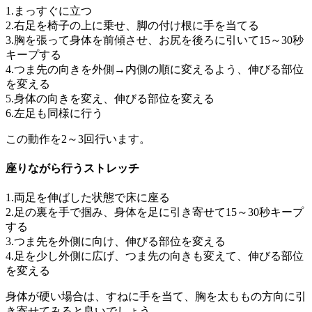
1.まっすぐに立つ
2.右足を椅子の上に乗せ、脚の付け根に手を当てる
3.胸を張って身体を前傾させ、お尻を後ろに引いて15～30秒
キープする
4.つま先の向きを外側→内側の順に変えるよう、伸びる部位
を変える
5.身体の向きを変え、伸びる部位を変える
6.左足も同様に行う
この動作を2～3回行います。
座りながら行うストレッチ
1.両足を伸ばした状態で床に座る
2.足の裏を手で掴み、身体を足に引き寄せて15～30秒キープ
する
3.つま先を外側に向け、伸びる部位を変える
4.足を少し外側に広げ、つま先の向きも変えて、伸びる部位
を変える
身体が硬い場合は、すねに手を当て、胸を太ももの方向に引
き寄せてみると良いでしょう。