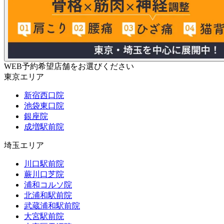
WEB予約希望店舗をお選びください
東京エリア
新宿西口院
池袋東口院
銀座院
成増駅前院
埼玉エリア
川口駅前院
蕨川口芝院
浦和コルソ院
北浦和駅前院
武蔵浦和駅前院
大宮駅前院