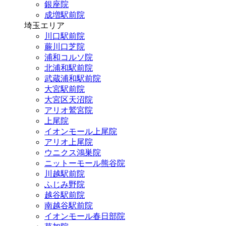
銀座院
成増駅前院
埼玉エリア
川口駅前院
蕨川口芝院
浦和コルソ院
北浦和駅前院
武蔵浦和駅前院
大宮駅前院
大宮区天沼院
アリオ鷲宮院
上尾院
イオンモール上尾院
アリオ上尾院
ウニクス鴻巣院
ニットーモール熊谷院
川越駅前院
ふじみ野院
越谷駅前院
南越谷駅前院
イオンモール春日部院