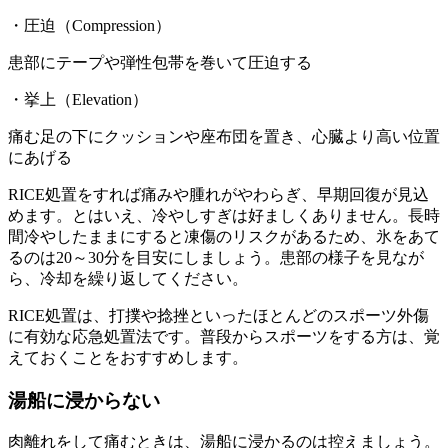
・圧迫（Compression）
患部にテープや弾性包帯を巻いて圧迫する
・挙上（Elevation）
痛む足の下にクッションや座布団を置き、心臓より高い位置
にあげる
RICE処置をすれば痛みや腫れがやわらぎ、早期回復が見込
めます。とはいえ、冷やしすぎは好ましくありません。長時
間冷やしたままにすると凍傷のリスクがあるため、氷をあて
るのは20～30分を目安にしましょう。患部の様子を見なが
ら、冷却を繰り返してください。
RICE処置は、打撲や捻挫といったほとんどのスポーツ外傷
に有効な応急処置法です。普段からスポーツをする方は、覚
えておくことをおすすめします。
湯船に浸からない
肉離れをして痛むときは、湯船に浸かるのは控えましょう。