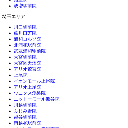
成増駅前院
埼玉エリア
川口駅前院
蕨川口芝院
浦和コルソ院
北浦和駅前院
武蔵浦和駅前院
大宮駅前院
大宮区天沼院
アリオ鷲宮院
上尾院
イオンモール上尾院
アリオ上尾院
ウニクス鴻巣院
ニットーモール熊谷院
川越駅前院
ふじみ野院
越谷駅前院
南越谷駅前院