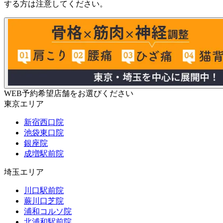
する方は注意してください。
WEB予約希望店舗をお選びください
東京エリア
新宿西口院
池袋東口院
銀座院
成増駅前院
埼玉エリア
川口駅前院
蕨川口芝院
浦和コルソ院
北浦和駅前院