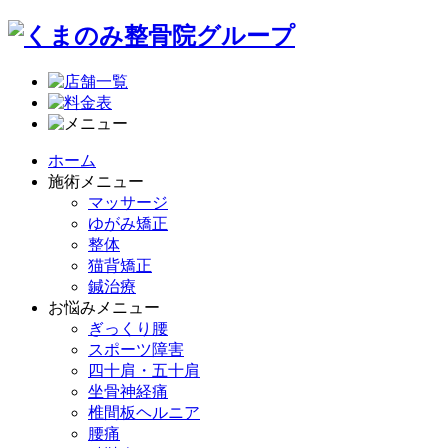
ホーム
施術メニュー
マッサージ
ゆがみ矯正
整体
猫背矯正
鍼治療
お悩みメニュー
ぎっくり腰
スポーツ障害
四十肩・五十肩
坐骨神経痛
椎間板ヘルニア
腰痛