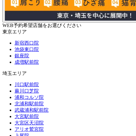
WEB予約希望店舗をお選びください
東京エリア
新宿西口院
池袋東口院
銀座院
成増駅前院
埼玉エリア
川口駅前院
蕨川口芝院
浦和コルソ院
北浦和駅前院
武蔵浦和駅前院
大宮駅前院
大宮区天沼院
アリオ鷲宮院
上尾院