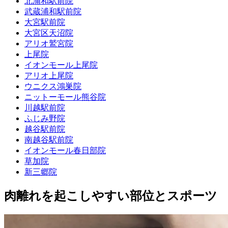
北浦和駅前院
武蔵浦和駅前院
大宮駅前院
大宮区天沼院
アリオ鷲宮院
上尾院
イオンモール上尾院
アリオ上尾院
ウニクス鴻巣院
ニットーモール熊谷院
川越駅前院
ふじみ野院
越谷駅前院
南越谷駅前院
イオンモール春日部院
草加院
新三郷院
肉離れを起こしやすい部位とスポーツ