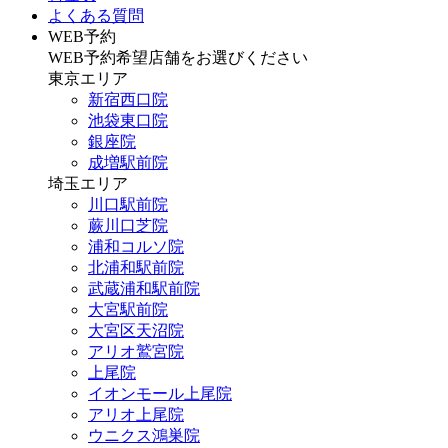
よくある質問
WEB予約
WEB予約希望店舗をお選びください
東京エリア
新宿西口院
池袋東口院
銀座院
成増駅前院
埼玉エリア
川口駅前院
蕨川口芝院
浦和コルソ院
北浦和駅前院
武蔵浦和駅前院
大宮駅前院
大宮区天沼院
アリオ鷲宮院
上尾院
イオンモール上尾院
アリオ上尾院
ウニクス鴻巣院