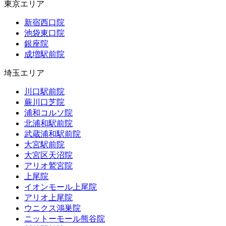
東京エリア
新宿西口院
池袋東口院
銀座院
成増駅前院
埼玉エリア
川口駅前院
蕨川口芝院
浦和コルソ院
北浦和駅前院
武蔵浦和駅前院
大宮駅前院
大宮区天沼院
アリオ鷲宮院
上尾院
イオンモール上尾院
アリオ上尾院
ウニクス鴻巣院
ニットーモール熊谷院