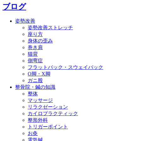
ブログ
姿勢改善
姿勢改善ストレッチ
座り方
身体の歪み
巻き肩
猫背
側弯症
フラットバック・スウェイバック
O脚・X脚
ガニ股
整骨院・鍼の知識
整体
マッサージ
リラクゼーション
カイロプラクティック
整形外科
トリガーポイント
お灸
電気鍼