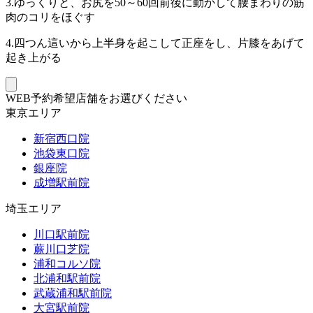
3.ゆっくりと、お尻を50～60回前後に動かして腰まわりの筋
肉のコリをほぐす
4.四つん這いから上半身を起こして正座をし、片膝をあげて
起き上がる
WEB予約希望店舗をお選びください
東京エリア
新宿西口院
池袋東口院
銀座院
成増駅前院
埼玉エリア
川口駅前院
蕨川口芝院
浦和コルソ院
北浦和駅前院
武蔵浦和駅前院
大宮駅前院