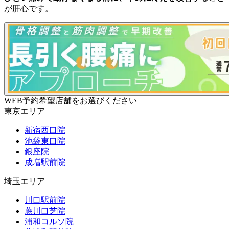
が肝心です。
WEB予約希望店舗をお選びください
東京エリア
新宿西口院
池袋東口院
銀座院
成増駅前院
埼玉エリア
川口駅前院
蕨川口芝院
浦和コルソ院