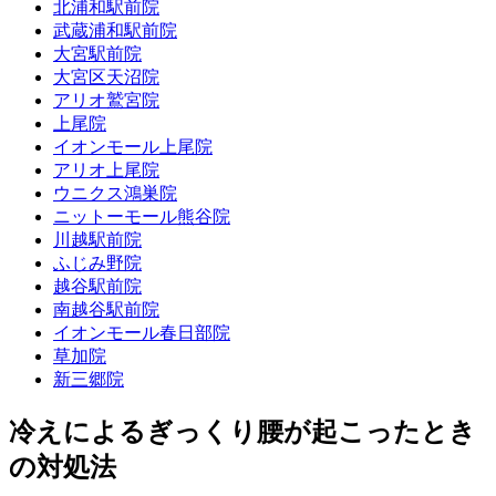
北浦和駅前院
武蔵浦和駅前院
大宮駅前院
大宮区天沼院
アリオ鷲宮院
上尾院
イオンモール上尾院
アリオ上尾院
ウニクス鴻巣院
ニットーモール熊谷院
川越駅前院
ふじみ野院
越谷駅前院
南越谷駅前院
イオンモール春日部院
草加院
新三郷院
冷えによるぎっくり腰が起こったとき
の対処法