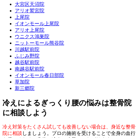
大宮区天沼院
アリオ鷲宮院
上尾院
イオンモール上尾院
アリオ上尾院
ウニクス鴻巣院
ニットーモール熊谷院
川越駅前院
ふじみ野院
越谷駅前院
南越谷駅前院
イオンモール春日部院
草加院
新三郷院
冷えによるぎっくり腰の悩みは整骨院
に相談しよう
冷え対策をたくさん試しても改善しない場合は、身近な整骨
院に相談
しましょう。プロの施術を受けることで全身の血行