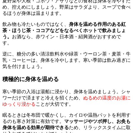
夏野菜や大根・ゴボウ・アサリなどの食材は身体を冷やすた
め、控えめにしましょう。野菜はサラダより、スープで食べ
るほうが身体は温まります。
飲み物も冷たいものではなく、
身体を温める作用のある紅
茶・ほうじ茶・ココアなどをなるべくホットで飲みましょ
う。
お酒なら、赤ワイン・日本酒・紹興酒がおすすめで
す。
逆に、糖分の多い清涼飲料水や緑茶・ウーロン茶・麦茶・牛
乳・コーヒーは、身体を冷やします。寒い季節は飲み過ぎに
気を付けましょう。
積極的に身体を温める
寒い季節の入浴は湯船に浸かり、身体を温めましょう。シャ
ワーだけで済ますと冷えを招くため、
ぬるめの温度のお湯に
ゆっくり浸かる
ことが大切です。
眠るときは冬布団で暖かくし、カイロや温熱パットを利用す
るのも寒さ対策に有効です。
マッサージやツボ押し、お灸も
身体を温める効果が期待できる
ため、リラックスタイムに取