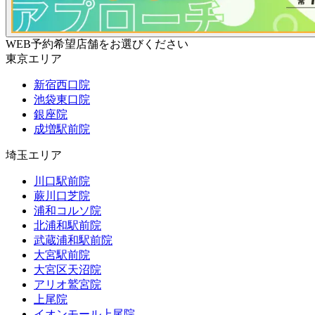
WEB予約希望店舗をお選びください
東京エリア
新宿西口院
池袋東口院
銀座院
成増駅前院
埼玉エリア
川口駅前院
蕨川口芝院
浦和コルソ院
北浦和駅前院
武蔵浦和駅前院
大宮駅前院
大宮区天沼院
アリオ鷲宮院
上尾院
イオンモール上尾院