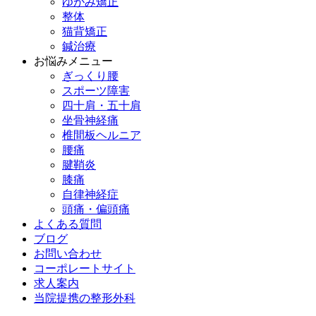
ゆがみ矯正
整体
猫背矯正
鍼治療
お悩みメニュー
ぎっくり腰
スポーツ障害
四十肩・五十肩
坐骨神経痛
椎間板ヘルニア
腰痛
腱鞘炎
膝痛
自律神経症
頭痛・偏頭痛
よくある質問
ブログ
お問い合わせ
コーポレートサイト
求人案内
当院提携の整形外科