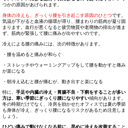
つかの原因があげられます。
身体の冷えも、ぎっくり腰を引き起こす原因のひとつ
です。
気温が下がると血液の循環が滞り、腰まわりの筋肉が凝り固
まります。血行が悪くなると疲労物質や老廃物の排出が進ま
ず、筋肉が緊張して腰に痛みが出やすいのです。
冷えによる腰の痛みには、次の特徴があります。
・腰を温めると痛みが和らぐ
・ストレッチやウォーミングアップをして腰を動かすと痛み
が楽になる
・朝冷え込むと腰が痛むが、動き出すと楽になる
特に、
手足や内臓の冷え・胃腸不良・下痢をすることが多い
方は、寒い季節にぎっくり腰になりやすい
傾向があります。
冬の時期だけでなく、冷房を効かせたオフィスでは夏の季節
も身体が冷え、ぎっくり腰になるリスクがあるため注意しま
しょう。
ひどい痛みで動けなくなる前に、早めに冷えを改善する
こと