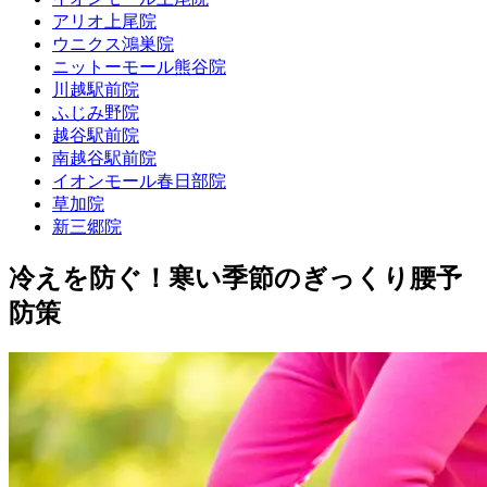
アリオ上尾院
ウニクス鴻巣院
ニットーモール熊谷院
川越駅前院
ふじみ野院
越谷駅前院
南越谷駅前院
イオンモール春日部院
草加院
新三郷院
冷えを防ぐ！寒い季節のぎっくり腰予
防策