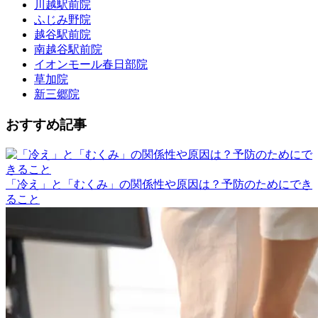
川越駅前院
ふじみ野院
越谷駅前院
南越谷駅前院
イオンモール春日部院
草加院
新三郷院
おすすめ記事
「冷え」と「むくみ」の関係性や原因は？予防のためにでき
ること