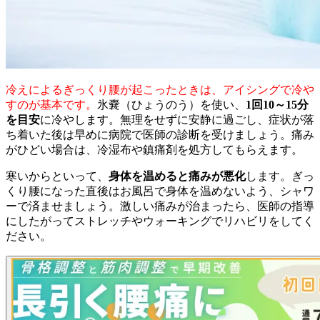
冷えによるぎっくり腰が起こったときは、アイシングで冷や
すのが基本です。
氷嚢（ひょうのう）を使い、
1回10～15分
を目安
に冷やします。無理をせずに安静に過ごし、症状が落
ち着いた後は早めに病院で医師の診断を受けましょう。痛み
がひどい場合は、冷湿布や鎮痛剤を処方してもらえます。
寒いからといって、
身体を温めると痛みが悪化
します。ぎっ
くり腰になった直後はお風呂で身体を温めないよう、シャワ
ーで済ませましょう。激しい痛みが治まったら、医師の指導
にしたがってストレッチやウォーキングでリハビリをしてく
ださい。