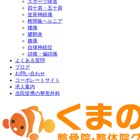
スポーツ障害
四十肩・五十肩
坐骨神経痛
椎間板ヘルニア
腰痛
腱鞘炎
膝痛
自律神経症
頭痛・偏頭痛
よくある質問
ブログ
お問い合わせ
コーポレートサイト
求人案内
当院提携の整形外科