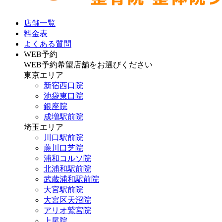
店舗一覧
料金表
よくある質問
WEB予約
WEB予約希望店舗をお選びください
東京エリア
新宿西口院
池袋東口院
銀座院
成増駅前院
埼玉エリア
川口駅前院
蕨川口芝院
浦和コルソ院
北浦和駅前院
武蔵浦和駅前院
大宮駅前院
大宮区天沼院
アリオ鷲宮院
上尾院