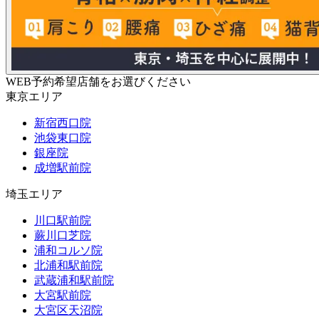
WEB予約希望店舗をお選びください
東京エリア
新宿西口院
池袋東口院
銀座院
成増駅前院
埼玉エリア
川口駅前院
蕨川口芝院
浦和コルソ院
北浦和駅前院
武蔵浦和駅前院
大宮駅前院
大宮区天沼院