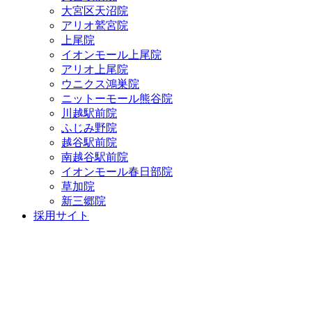
大宮区天沼院
アリオ鷲宮院
上尾院
イオンモール上尾院
アリオ上尾院
ウニクス鴻巣院
ニットーモール熊谷院
川越駅前院
ふじみ野院
越谷駅前院
南越谷駅前院
イオンモール春日部院
草加院
新三郷院
採用サイト