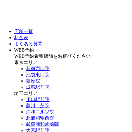
店舗一覧
料金表
よくある質問
WEB予約
WEB予約希望店舗をお選びください
東京エリア
新宿西口院
池袋東口院
銀座院
成増駅前院
埼玉エリア
川口駅前院
蕨川口芝院
浦和コルソ院
北浦和駅前院
武蔵浦和駅前院
大宮駅前院